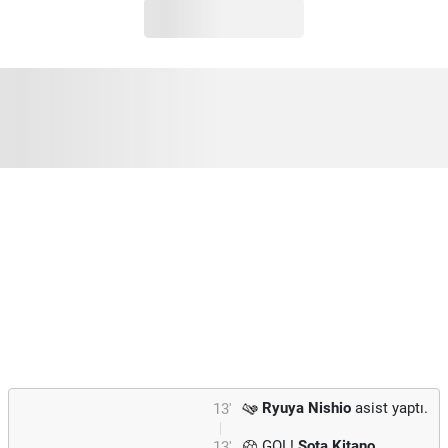
Ryuya Nishio
asist yaptı.
13'
GOL!
Sota Kitano
13'