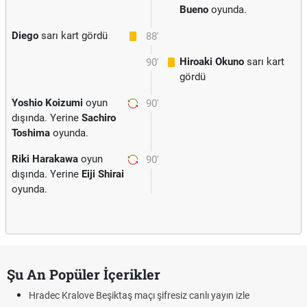
Bueno
oyunda.
Diego
sarı kart gördü
88'
Hiroaki Okuno
sarı kart
90'
gördü
Yoshio Koizumi
oyun
90'
dışında. Yerine
Sachiro
Toshima
oyunda.
Riki Harakawa
oyun
90'
dışında. Yerine
Eiji Shirai
oyunda.
Şu An Popüler İçerikler
Hradec Kralove Beşiktaş maçı şifresiz canlı yayın izle