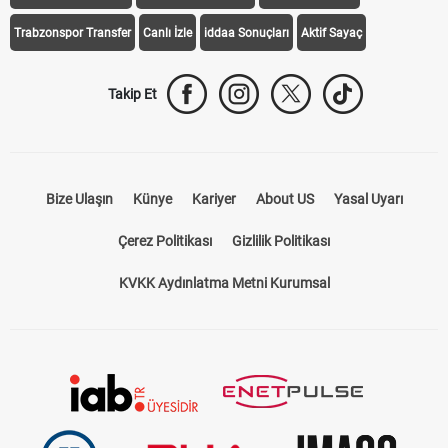
Trabzonspor Transfer
Canlı İzle
iddaa Sonuçları
Aktif Sayaç
Takip Et
Bize Ulaşın
Künye
Kariyer
About US
Yasal Uyarı
Çerez Politikası
Gizlilik Politikası
KVKK Aydınlatma Metni Kurumsal