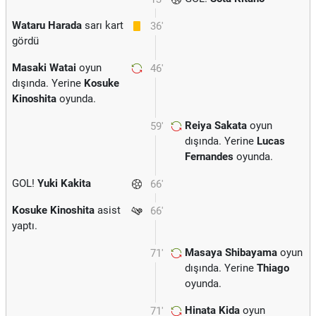
Wataru Harada
sarı kart
36'
gördü
Masaki Watai
oyun
46'
dışında. Yerine
Kosuke
Kinoshita
oyunda.
Reiya Sakata
oyun
59'
dışında. Yerine
Lucas
Fernandes
oyunda.
GOL!
Yuki Kakita
66'
Kosuke Kinoshita
asist
66'
yaptı.
Masaya Shibayama
oyun
71'
dışında. Yerine
Thiago
oyunda.
Hinata Kida
oyun
71'