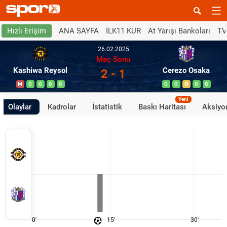
ANA SAYFA
İLK11 KUR
At Yarışı Bankoları
TV
Hızlı Erişim
26.02.2025
Maç Sonu
Kashiwa Reysol
Cerezo Osaka
2 - 1
M
G
G
G
G
G
G
B
G
G
Yeni
Olaylar
Kadrolar
İstatistik
Baskı Haritası
Aksiyon
0'
15'
30'