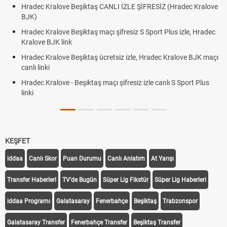
Hradec Kralove Beşiktaş CANLI İZLE ŞİFRESİZ (Hradec Kralove
BJK)
Hradec Kralove Beşiktaş maçı şifresiz S Sport Plus izle, Hradec
Kralove BJK link
Hradec Kralove Beşiktaş ücretsiz izle, Hradec Kralove BJK maçı
canlı linki
Hradec Kralove - Beşiktaş maçı şifresiz izle canlı S Sport Plus
linki
KEŞFET
iddaa
Canlı Skor
Puan Durumu
Canlı Anlatım
At Yarışı
Transfer Haberleri
TV'de Bugün
Süper Lig Fikstür
Süper Lig Haberleri
iddaa Programı
Galatasaray
Fenerbahçe
Beşiktaş
Trabzonspor
Galatasaray Transfer
Fenerbahçe Transfer
Beşiktaş Transfer