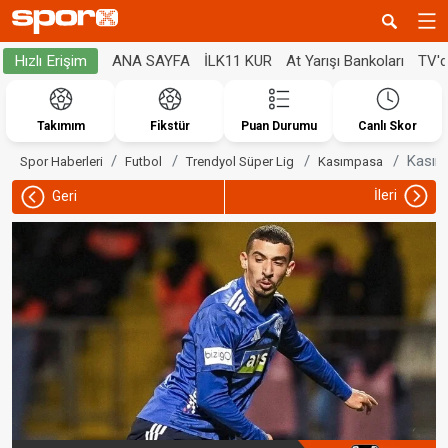
ANA SAYFA
İLK11 KUR
At Yarışı Bankoları
TV'
Hızlı Erişim
Takımım
Fikstür
Puan Durumu
Canlı Skor
Kasım
Spor Haberleri
Futbol
Trendyol Süper Lig
Kasımpasa
İleri
Geri