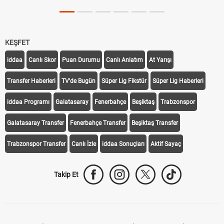
KEŞFET
iddaa
Canlı Skor
Puan Durumu
Canlı Anlatım
At Yarışı
Transfer Haberleri
TV'de Bugün
Süper Lig Fikstür
Süper Lig Haberleri
iddaa Programı
Galatasaray
Fenerbahçe
Beşiktaş
Trabzonspor
Galatasaray Transfer
Fenerbahçe Transfer
Beşiktaş Transfer
Trabzonspor Transfer
Canlı İzle
iddaa Sonuçları
Aktif Sayaç
Takip Et