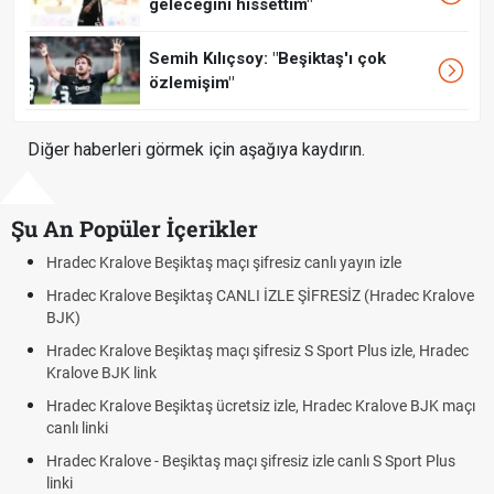
geleceğini hissettim"
Semih Kılıçsoy: "Beşiktaş'ı çok
özlemişim"
Diğer haberleri görmek için aşağıya kaydırın.
Şu An Popüler İçerikler
n izle
Hradec Kralove - Beşiktaş maçı şifresiz izle canlı t
 (Hradec Kralove
Hradec Kralove Beşiktaş maçı şifresiz tv100 izle,
BJK link
lus izle, Hradec
Trivela Nedir? Trivela Vuruşu Nasıl Yapılır?
Röveşata Nedir? Röveşata Vuruşu Nasıl Yapılır?
 Kralove BJK maçı
Plonjon Nedir? Kalecilikte Plonjon Hareketi Nasıl Ya
lı S Sport Plus