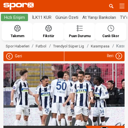
İLK11 KUR
Günün Özeti
At Yarışı Bankoları
TV'
Hızlı Erişim
Takımım
Fikstür
Puan Durumu
Canlı Skor
Kasımp
Spor Haberleri
Futbol
Trendyol Süper Lig
Kasımpasa
İleri
Geri