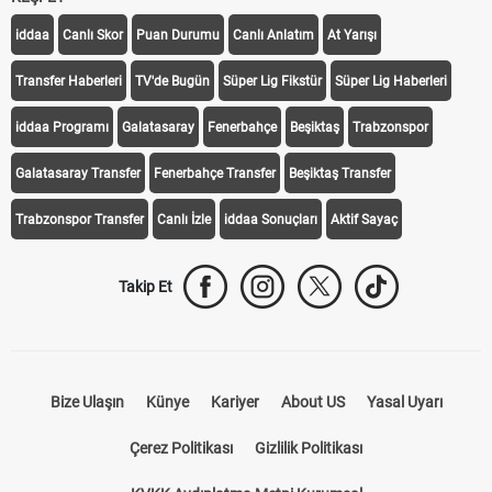
KEŞFET
iddaa
Canlı Skor
Puan Durumu
Canlı Anlatım
At Yarışı
Transfer Haberleri
TV'de Bugün
Süper Lig Fikstür
Süper Lig Haberleri
iddaa Programı
Galatasaray
Fenerbahçe
Beşiktaş
Trabzonspor
Galatasaray Transfer
Fenerbahçe Transfer
Beşiktaş Transfer
Trabzonspor Transfer
Canlı İzle
iddaa Sonuçları
Aktif Sayaç
Takip Et
Bize Ulaşın
Künye
Kariyer
About US
Yasal Uyarı
Çerez Politikası
Gizlilik Politikası