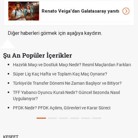
Renato Veiga'dan Galatasaray yanıtı
Diğer haberleri görmek için aşağıya kaydırın.
Şu An Popüler İçerikler
çı ve Dostluk Maçı Nedir? Resmî Maçlardan Farkları
Puan Durumunda
aç Hafta ve Toplam Kaç Maç Oynanır?
Skor Ne Demek?
Transfer Dönemi Ne Zaman Başlıyor ve Bitiyor?
Futbol Nasıl Oy
 Oyuncu Kuralı Nedir? Güncel Sezonda Nasıl
Deplasman Golü
?
Uygulanıyor?
 PFDK Açılımı, Görevleri ve Karar Süreci
DGS Sonuçları
Tarihini Duyur