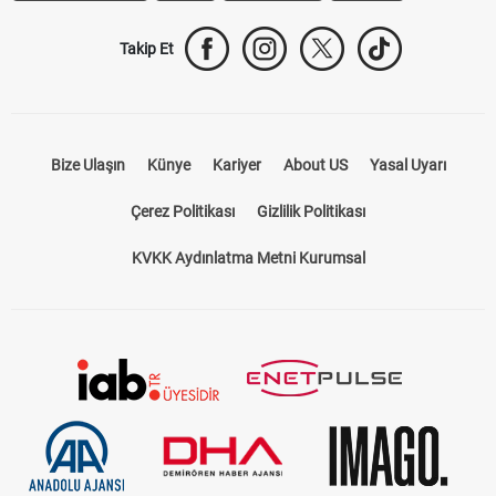
Takip Et
Bize Ulaşın
Künye
Kariyer
About US
Yasal Uyarı
Çerez Politikası
Gizlilik Politikası
KVKK Aydınlatma Metni Kurumsal