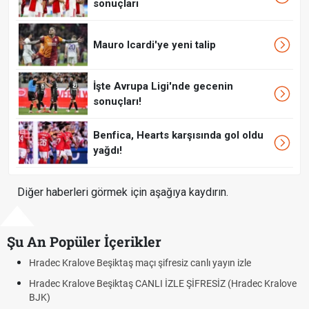
sonuçları
Mauro Icardi'ye yeni talip
İşte Avrupa Ligi'nde gecenin
sonuçları!
Benfica, Hearts karşısında gol oldu
yağdı!
Diğer haberleri görmek için aşağıya kaydırın.
Şu An Popüler İçerikler
açı şifresiz canlı yayın izle
Hradec Kralove - Beşiktaş maç
 CANLI İZLE ŞİFRESİZ (Hradec Kralove
Hradec Kralove Beşiktaş maç
BJK link