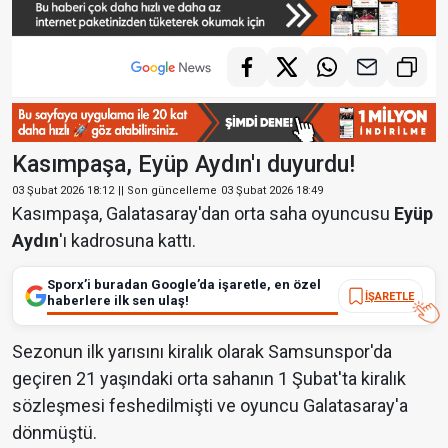
Kasımpaşa, Eyüp Aydın'ı duyurdu!
03 Şubat 2026 18:12
|| Son güncelleme
03 Şubat 2026 18:49
Kasımpaşa, Galatasaray'dan orta saha oyuncusu
Eyüp
Aydın
'ı kadrosuna kattı.
Sporx’i buradan Google’da işaretle, en özel
İŞARETLE
haberlere ilk sen ulaş!
Sezonun ilk yarısını kiralık olarak Samsunspor'da
geçiren 21 yaşındaki orta sahanın 1 Şubat'ta kiralık
sözleşmesi feshedilmişti ve oyuncu Galatasaray'a
dönmüştü.