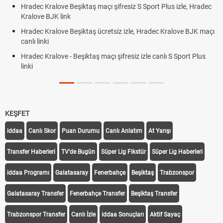
maçı şifresiz S Sport Plus izle, Hradec
Trivela Nedir? Trivela Vuruşu
Röveşata Nedir? Röveşata V
ücretsiz izle, Hradec Kralove BJK maçı
Plonjon Nedir? Kalecilikte Pl
 maçı şifresiz izle canlı S Sport Plus
KEŞFET
iddaa
Canlı Skor
Puan Durumu
Canlı Anlatım
At Yarışı
Transfer Haberleri
TV'de Bugün
Süper Lig Fikstür
Süper Lig Haberleri
iddaa Programı
Galatasaray
Fenerbahçe
Beşiktaş
Trabzonspor
Galatasaray Transfer
Fenerbahçe Transfer
Beşiktaş Transfer
Trabzonspor Transfer
Canlı İzle
iddaa Sonuçları
Aktif Sayaç