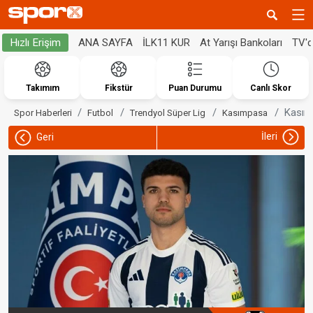
ANA SAYFA
İLK11 KUR
At Yarışı Bankoları
TV'
Hızlı Erişim
Takımım
Fikstür
Puan Durumu
Canlı Skor
Kasımp
Spor Haberleri
Futbol
Trendyol Süper Lig
Kasımpasa
İleri
Geri