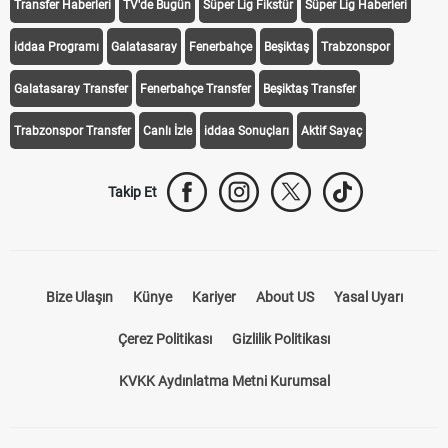
Transfer Haberleri
TV'de Bugün
Süper Lig Fikstür
Süper Lig Haberleri
iddaa Programı
Galatasaray
Fenerbahçe
Beşiktaş
Trabzonspor
Galatasaray Transfer
Fenerbahçe Transfer
Beşiktaş Transfer
Trabzonspor Transfer
Canlı İzle
iddaa Sonuçları
Aktif Sayaç
Takip Et
Bize Ulaşın
Künye
Kariyer
About US
Yasal Uyarı
Çerez Politikası
Gizlilik Politikası
KVKK Aydınlatma Metni Kurumsal