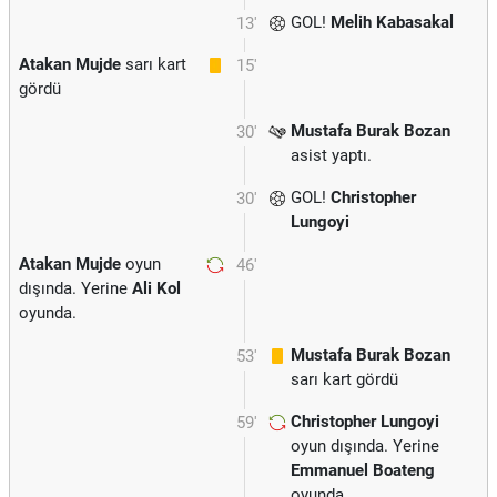
GOL!
Melih Kabasakal
13'
Atakan Mujde
sarı kart
15'
gördü
Mustafa Burak Bozan
30'
asist yaptı.
GOL!
Christopher
30'
Lungoyi
Atakan Mujde
oyun
46'
dışında. Yerine
Ali Kol
oyunda.
Mustafa Burak Bozan
53'
sarı kart gördü
Christopher Lungoyi
59'
oyun dışında. Yerine
Emmanuel Boateng
oyunda.