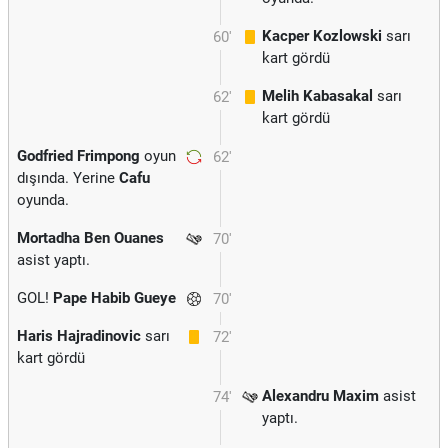
Kacper Kozlowski
sarı
60'
kart gördü
Melih Kabasakal
sarı
62'
kart gördü
Godfried Frimpong
oyun
62'
dışında. Yerine
Cafu
oyunda.
Mortadha Ben Ouanes
70'
asist yaptı.
GOL!
Pape Habib Gueye
70'
Haris Hajradinovic
sarı
72'
kart gördü
Alexandru Maxim
asist
74'
yaptı.