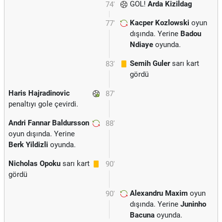
GOL!
Arda Kizildag
74'
Kacper Kozlowski
oyun
77'
dışında. Yerine
Badou
Ndiaye
oyunda.
Semih Guler
sarı kart
83'
gördü
Haris Hajradinovic
87'
penaltıyı gole çevirdi.
Andri Fannar Baldursson
88'
oyun dışında. Yerine
Berk Yildizli
oyunda.
Nicholas Opoku
sarı kart
90'
gördü
Alexandru Maxim
oyun
90'
dışında. Yerine
Juninho
Bacuna
oyunda.