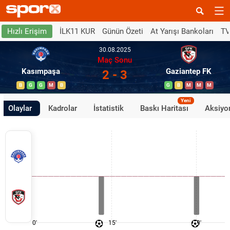
İLK11 KUR
Günün Özeti
At Yarışı Bankoları
TV
Hızlı Erişim
30.08.2025
Maç Sonu
Kasımpaşa
Gaziantep FK
2 - 3
B
G
G
M
B
G
B
M
M
M
Yeni
Olaylar
Kadrolar
İstatistik
Baskı Haritası
Aksiyon
0'
15'
30'