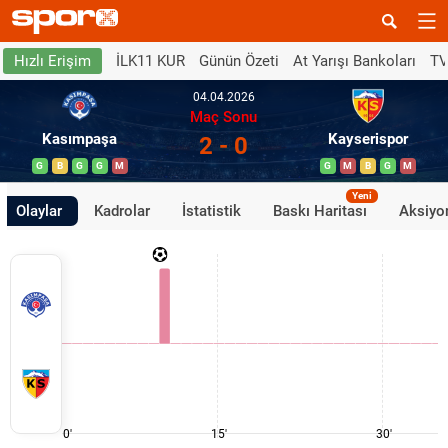
İLK11 KUR
Günün Özeti
At Yarışı Bankoları
TV
Hızlı Erişim
04.04.2026
Maç Sonu
Kasımpaşa
Kayserispor
2 - 0
G
B
G
G
M
G
M
B
G
M
Yeni
Olaylar
Kadrolar
İstatistik
Baskı Haritası
Aksiyon
0'
15'
30'