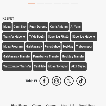
KEŞFET
iddaa
Canlı Skor
Puan Durumu
Canlı Anlatım
At Yarışı
Transfer Haberleri
TV'de Bugün
Süper Lig Fikstür
Süper Lig Haberleri
iddaa Programı
Galatasaray
Fenerbahçe
Beşiktaş
Trabzonspor
Galatasaray Transfer
Fenerbahçe Transfer
Beşiktaş Transfer
Trabzonspor Transfer
Canlı İzle
iddaa Sonuçları
Aktif Sayaç
Takip Et
Bize Ulaşın
Künye
Kariyer
About US
Yasal Uyarı