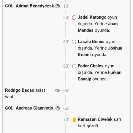
GOL!
Adrian Benedyczak
10'
Jadel Katongo
oyun
60'
dışında. Yerine
Joao
Mendes
oyunda.
Laszlo Benes
oyun
60'
dışında. Yerine
Joshua
Brenet
oyunda.
Fedor Chalov
oyun
60'
dışında. Yerine
Furkan
Soyalp
oyunda.
Rodrigo Becao
asist
66'
yaptı.
GOL!
Andreas Gianniotis
66'
Ramazan Civelek
sarı
70'
kart gördü