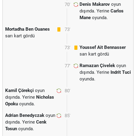
Denis Makarov
oyun
70'
dışında. Yerine
Carlos
Mane
oyunda.
Mortadha Ben Ouanes
73'
sarı kart gördü
Youssef Ait Bennasser
73'
sarı kart gördü
Ramazan Çivelek
oyun
77'
dışında. Yerine
Indrit Tuci
oyunda.
Kamil Çörekçi
oyun
80'
dışında. Yerine
Nicholas
Opoku
oyunda.
Adrian Benedyczak
oyun
85'
dışında. Yerine
Cenk
Tosun
oyunda.