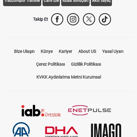
Trabzonspor Transfer
Canlı İzle
iddaa Sonuçları
Aktif Sayaç
Takip Et
Bize Ulaşın
Künye
Kariyer
About US
Yasal Uyarı
Çerez Politikası
Gizlilik Politikası
KVKK Aydınlatma Metni Kurumsal