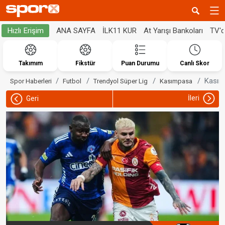
ANA SAYFA
İLK11 KUR
At Yarışı Bankoları
TV'
Hızlı Erişim
Takımım
Fikstür
Puan Durumu
Canlı Skor
Kasımp
Spor Haberleri
Futbol
Trendyol Süper Lig
Kasımpasa
İleri
Geri