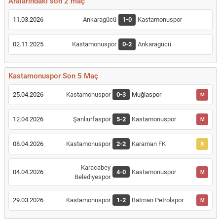
Aralarındaki son 2 maç
11.03.2026
Ankaragücü
1-0
Kastamonuspor
02.11.2025
Kastamonuspor
0-2
Ankaragücü
Kastamonuspor Son 5 Maç
25.04.2026
Kastamonuspor
0-3
Muğlaspor
M
12.04.2026
Şanlıurfaspor
5-2
Kastamonuspor
M
08.04.2026
Kastamonuspor
2-2
Karaman FK
B
Karacabey
04.04.2026
4-0
Kastamonuspor
M
Belediyespor
29.03.2026
Kastamonuspor
1-2
Batman Petrolspor
M