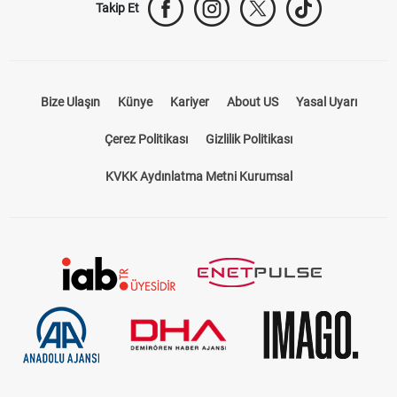
Takip Et
Bize Ulaşın
Künye
Kariyer
About US
Yasal Uyarı
Çerez Politikası
Gizlilik Politikası
KVKK Aydınlatma Metni Kurumsal