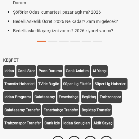
Durum
Şöförler Odası cumartesi, pazar açık mı? 2026
Bedelli Askerlik Ücreti 2026 Ne Kadar? Zam mı gelecek?
Bedelli askerlik çarşı izni var mı? 2026 ziyaret var mı?
KEŞFET
iddaa
Canlı Skor
Puan Durumu
Canlı Anlatım
At Yarışı
Transfer Haberleri
TV'de Bugün
Süper Lig Fikstür
Süper Lig Haberleri
iddaa Programı
Galatasaray
Fenerbahçe
Beşiktaş
Trabzonspor
Galatasaray Transfer
Fenerbahçe Transfer
Beşiktaş Transfer
Trabzonspor Transfer
Canlı İzle
iddaa Sonuçları
Aktif Sayaç