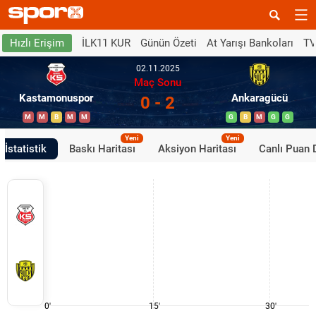
İLK11 KUR
Günün Özeti
At Yarışı Bankoları
TV
Hızlı Erişim
02.11.2025
Maç Sonu
Kastamonuspor
Ankaragücü
0 - 2
M
M
B
M
M
G
B
M
G
G
Yeni
Yeni
İstatistik
Baskı Haritası
Aksiyon Haritası
Canlı Puan
0'
15'
30'