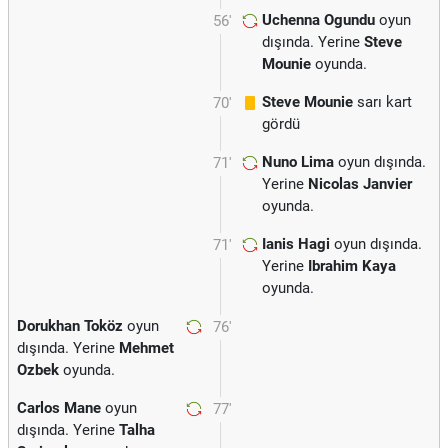
Uchenna Ogundu
oyun
56'
dışında. Yerine
Steve
Mounie
oyunda.
Steve Mounie
sarı kart
70'
gördü
Nuno Lima
oyun dışında.
71'
Yerine
Nicolas Janvier
oyunda.
Ianis Hagi
oyun dışında.
71'
Yerine
Ibrahim Kaya
oyunda.
Dorukhan Toköz
oyun
76'
dışında. Yerine
Mehmet
Ozbek
oyunda.
Carlos Mane
oyun
77'
dışında. Yerine
Talha