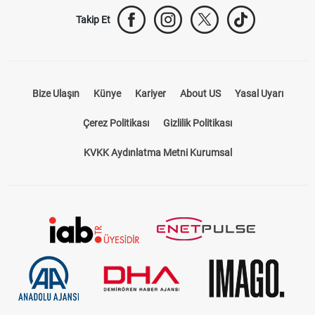
Takip Et
Bize Ulaşın
Künye
Kariyer
About US
Yasal Uyarı
Çerez Politikası
Gizlilik Politikası
KVKK Aydınlatma Metni Kurumsal