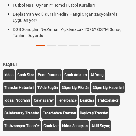
Futbol Nasıl Oynanır? Temel Futbol Kuralları
Deplasman Golü Kuralı Nedir? Hangi Organizasyonlarda
Uygulanıyor?
DGS Sonuçları Ne Zaman Açıklanacak 2026? ÖSYM Sonuç
Tarihini Duyurdu
KEŞFET
iddaa
Canlı Skor
Puan Durumu
Canlı Anlatım
At Yarışı
Transfer Haberleri
TV'de Bugün
Süper Lig Fikstür
Süper Lig Haberleri
iddaa Programı
Galatasaray
Fenerbahçe
Beşiktaş
Trabzonspor
Galatasaray Transfer
Fenerbahçe Transfer
Beşiktaş Transfer
Trabzonspor Transfer
Canlı İzle
iddaa Sonuçları
Aktif Sayaç