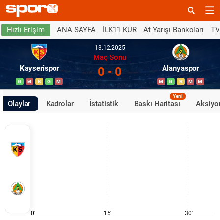
ANA SAYFA
İLK11 KUR
At Yarışı Bankoları
TV
Hızlı Erişim
13.12.2025
Maç Sonu
Kayserispor
Alanyaspor
0 - 0
G
M
B
G
M
M
G
B
M
M
Yeni
Olaylar
Kadrolar
İstatistik
Baskı Haritası
Aksiyon
0'
15'
30'