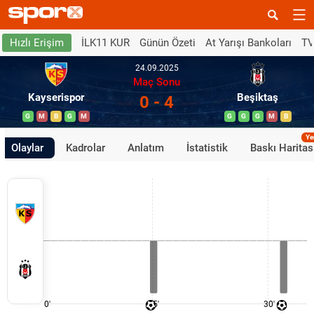
İLK11 KUR
Günün Özeti
At Yarışı Bankoları
TV
Hızlı Erişim
24.09.2025
Maç Sonu
Kayserispor
Beşiktaş
0 - 4
G
M
B
G
M
G
G
G
M
B
Ye
Olaylar
Kadrolar
Anlatım
İstatistik
Baskı Haritas
0'
15'
30'