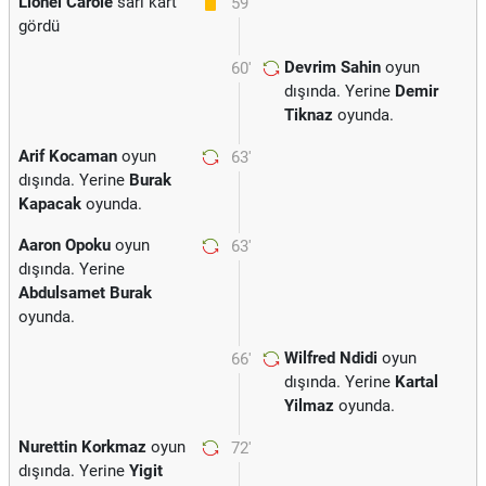
Lionel Carole
sarı kart
59'
gördü
Devrim Sahin
oyun
60'
dışında. Yerine
Demir
Tiknaz
oyunda.
Arif Kocaman
oyun
63'
dışında. Yerine
Burak
Kapacak
oyunda.
Aaron Opoku
oyun
63'
dışında. Yerine
Abdulsamet Burak
oyunda.
Wilfred Ndidi
oyun
66'
dışında. Yerine
Kartal
Yilmaz
oyunda.
Nurettin Korkmaz
oyun
72'
dışında. Yerine
Yigit