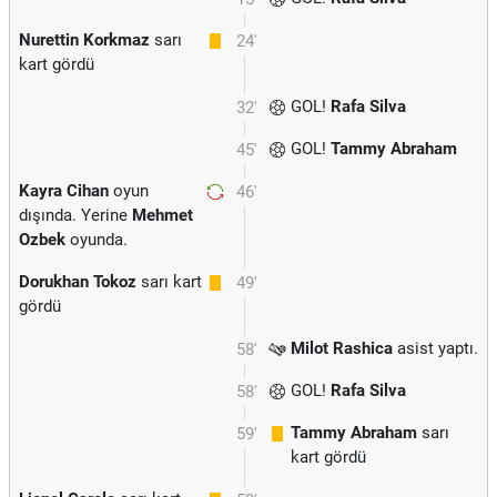
Nurettin Korkmaz
sarı
24'
kart gördü
GOL!
Rafa Silva
32'
GOL!
Tammy Abraham
45'
Kayra Cihan
oyun
46'
dışında. Yerine
Mehmet
Ozbek
oyunda.
Dorukhan Tokoz
sarı kart
49'
gördü
Milot Rashica
asist yaptı.
58'
GOL!
Rafa Silva
58'
Tammy Abraham
sarı
59'
kart gördü