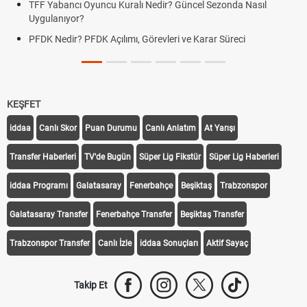
TFF Yabancı Oyuncu Kuralı Nedir? Güncel Sezonda Nasıl
Uygulanıyor?
PFDK Nedir? PFDK Açılımı, Görevleri ve Karar Süreci
KEŞFET
iddaa
Canlı Skor
Puan Durumu
Canlı Anlatım
At Yarışı
Transfer Haberleri
TV'de Bugün
Süper Lig Fikstür
Süper Lig Haberleri
iddaa Programı
Galatasaray
Fenerbahçe
Beşiktaş
Trabzonspor
Galatasaray Transfer
Fenerbahçe Transfer
Beşiktaş Transfer
Trabzonspor Transfer
Canlı İzle
iddaa Sonuçları
Aktif Sayaç
Takip Et