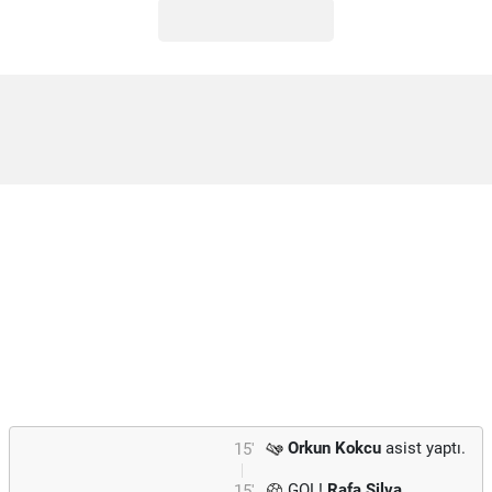
Orkun Kokcu
asist yaptı.
15'
GOL!
Rafa Silva
15'