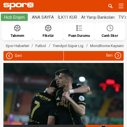
ANA SAYFA
İLK11 KUR
At Yarışı Bankoları
TV'
Hızlı Erişim
Takımım
Fikstür
Puan Durumu
Canlı Skor
Spor Haberleri
Futbol
Trendyol Süper Lig
Mondihome Kayserisp
İleri
Geri