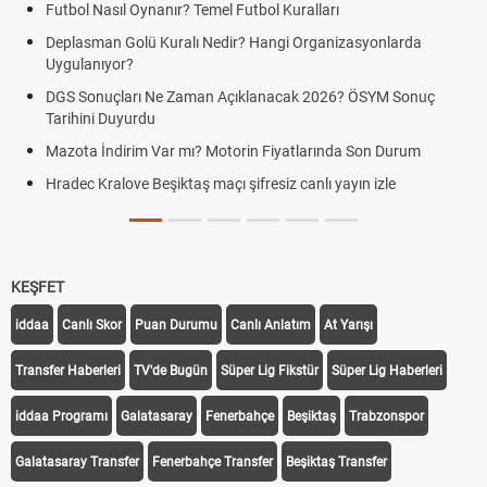
tbol Nasıl Oynanır? Temel Futbol Kuralları
Hrade
BJK)
eplasman Golü Kuralı Nedir? Hangi Organizasyonlarda
ygulanıyor?
Hrade
Kralo
GS Sonuçları Ne Zaman Açıklanacak 2026? ÖSYM Sonuç
rihini Duyurdu
Hrade
canlı 
zota İndirim Var mı? Motorin Fiyatlarında Son Durum
Hrade
adec Kralove Beşiktaş maçı şifresiz canlı yayın izle
linki
Hrade
KEŞFET
iddaa
Canlı Skor
Puan Durumu
Canlı Anlatım
At Yarışı
Transfer Haberleri
TV'de Bugün
Süper Lig Fikstür
Süper Lig Haberleri
iddaa Programı
Galatasaray
Fenerbahçe
Beşiktaş
Trabzonspor