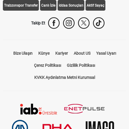
Galatasaray Transfer
Fenerbahçe Transfer
Beşiktaş Transfer
Trabzonspor Transfer
Canlı İzle
iddaa Sonuçları
Aktif Sayaç
Takip Et
Bize Ulaşın
Künye
Kariyer
About US
Yasal Uyarı
Çerez Politikası
Gizlilik Politikası
KVKK Aydınlatma Metni Kurumsal