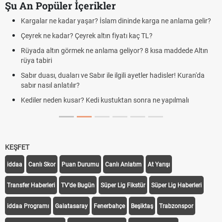
Şu An Popüler İçerikler
 gelir?
Futbolda ofsayt nedir? Ofsayt nasıl anlatılır?
Kravat nasıl bağlanır? En kolay kravat bağlama yöntemi
 Altın
Cemre düştü mü? Kış cemresi ne zaman düşer? Cemre düş
demek
ran'da
Rüyada kedi görmek en anlama geliyor? Kedi rüya tabiri
Evde çilek reçeli nasıl yapılır? Kimsenin bilmediği farklı çilek 
tarifi
KEŞFET
iddaa
Canlı Skor
Puan Durumu
Canlı Anlatım
At Yarışı
Transfer Haberleri
TV'de Bugün
Süper Lig Fikstür
Süper Lig Haberleri
iddaa Programı
Galatasaray
Fenerbahçe
Beşiktaş
Trabzonspor