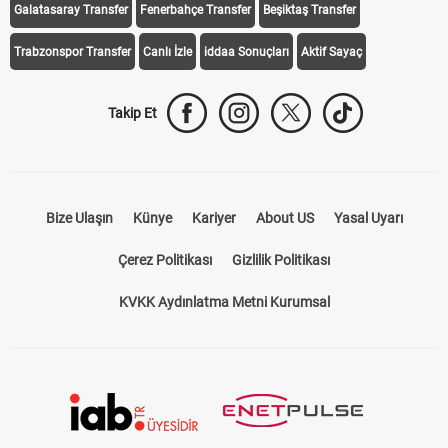
Galatasaray Transfer
Fenerbahçe Transfer
Beşiktaş Transfer
Trabzonspor Transfer
Canlı İzle
iddaa Sonuçları
Aktif Sayaç
Takip Et
Bize Ulaşın
Künye
Kariyer
About US
Yasal Uyarı
Çerez Politikası
Gizlilik Politikası
KVKK Aydınlatma Metni Kurumsal