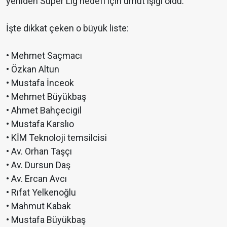
yeniden Süper Lig hedefi için umut ışığı oldu.
İşte dikkat çeken o büyük liste:
• Mehmet Saçmacı
• Özkan Altun
• Mustafa İnceok
• Mehmet Büyükbaş
• Ahmet Bahçecigil
• Mustafa Karslıo
• KİM Teknoloji temsilcisi
• Av. Orhan Taşçı
• Av. Dursun Daş
• Av. Ercan Avcı
• Rıfat Yelkenoğlu
• Mahmut Kabak
• Mustafa Büyükbaş