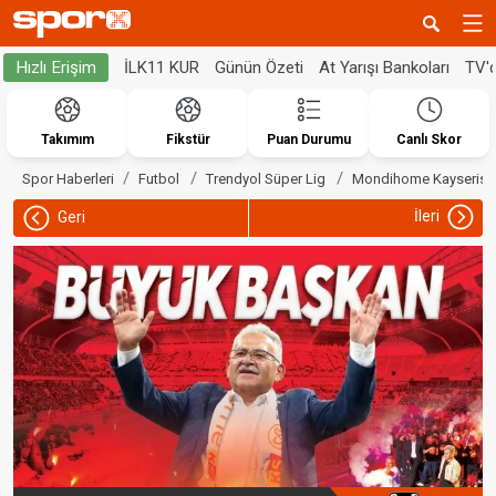
İLK11 KUR
Günün Özeti
At Yarışı Bankoları
TV'
Hızlı Erişim
Takımım
Fikstür
Puan Durumu
Canlı Skor
Spor Haberleri
Futbol
Trendyol Süper Lig
Mondihome Kayserisp
İleri
Geri