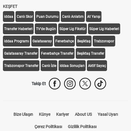
KEŞFET
iddaa
Canlı Skor
Puan Durumu
Canlı Anlatım
At Yarışı
Transfer Haberleri
TV'de Bugün
Süper Lig Fikstür
Süper Lig Haberleri
iddaa Programı
Galatasaray
Fenerbahçe
Beşiktaş
Trabzonspor
Galatasaray Transfer
Fenerbahçe Transfer
Beşiktaş Transfer
Trabzonspor Transfer
Canlı İzle
iddaa Sonuçları
Aktif Sayaç
Takip Et
Bize Ulaşın
Künye
Kariyer
About US
Yasal Uyarı
Çerez Politikası
Gizlilik Politikası