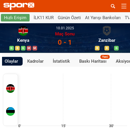
İLK11 KUR
Günün Özeti
At Yarışı Bankoları
TV
Hızlı Erişim
10.01.2025
Maç Sonu
Kenya
Zanzibar
0 - 1
G
B
G
M
M
B
B
G
Yeni
Olaylar
Kadrolar
İstatistik
Baskı Haritası
Aksiyon
0'
15'
30'