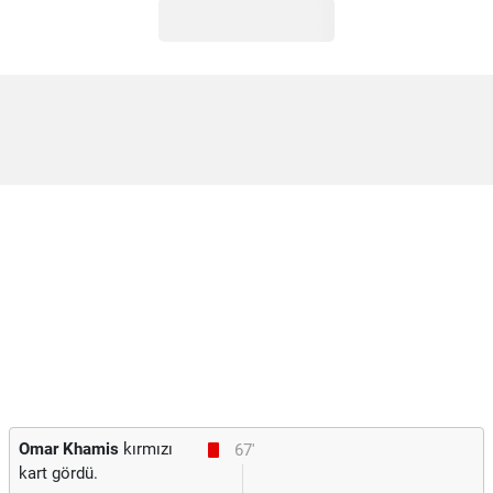
Omar Khamis
kırmızı
67'
kart gördü.