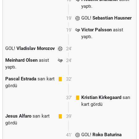
yaptı.
GOL!
Sebastian Hausner
19'
Victor Palsson
asist
19'
yaptı.
GOL!
Vladislav Morozov
24'
Meinhard Olsen
asist
24'
yaptı.
Pascal Estrada
sarı kart
32'
gördü
Kristian Kirkegaard
sarı
37'
kart gördü
Jesus Alfaro
sarı kart
39'
gördü
GOL!
Roko Baturina
41'