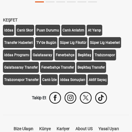
KEŞFET
iddaa
Canlı Skor
Puan Durumu
Canlı Anlatım
At Yarışı
Transfer Haberleri
TV'de Bugün
Süper Lig Fikstür
Süper Lig Haberleri
iddaa Programı
Galatasaray
Fenerbahçe
Beşiktaş
Trabzonspor
Galatasaray Transfer
Fenerbahçe Transfer
Beşiktaş Transfer
Trabzonspor Transfer
Canlı İzle
iddaa Sonuçları
Aktif Sayaç
Takip Et
Bize Ulaşın
Künye
Kariyer
About US
Yasal Uyarı