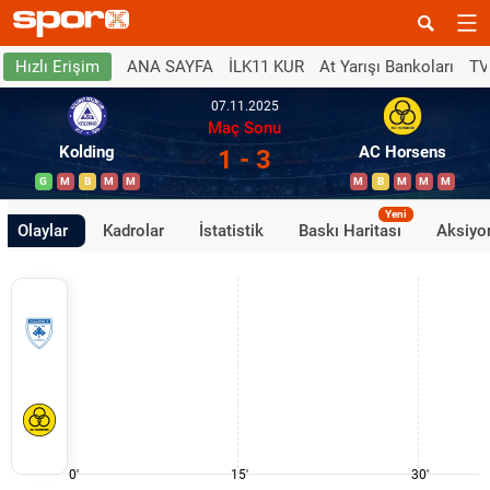
ANA SAYFA
İLK11 KUR
At Yarışı Bankoları
TV
Hızlı Erişim
07.11.2025
Maç Sonu
Kolding
AC Horsens
1 - 3
G
M
B
M
M
M
B
M
M
M
Yeni
Olaylar
Kadrolar
İstatistik
Baskı Haritası
Aksiyon
0'
15'
30'