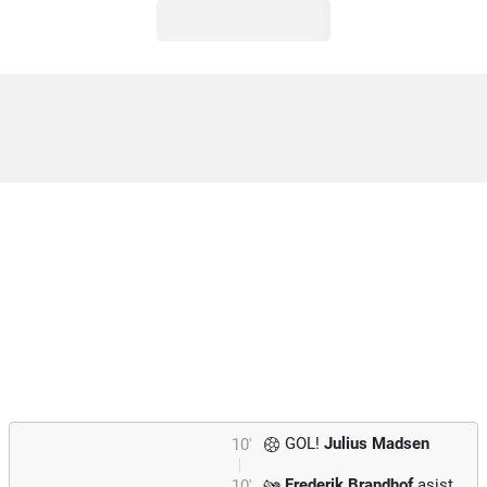
GOL!
Julius Madsen
10'
Frederik Brandhof
asist
10'