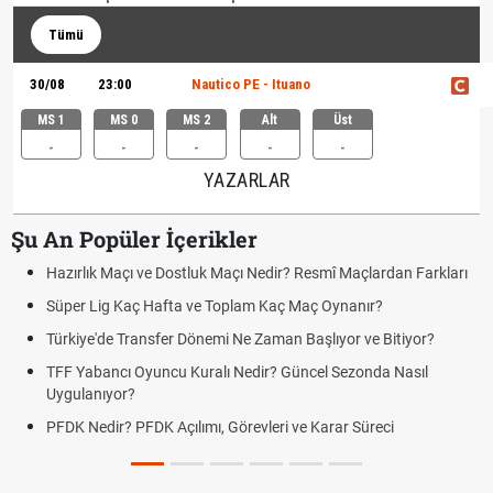
Tümü
30/08
23:00
Nautico PE - Ituano
MS 1
MS 0
MS 2
Alt
Üst
-
-
-
-
-
YAZARLAR
Şu An Popüler İçerikler
Hazırlık Maçı ve Dostluk Maçı Nedir? Resmî Maçlardan Farkları
Süper Lig Kaç Hafta ve Toplam Kaç Maç Oynanır?
Türkiye'de Transfer Dönemi Ne Zaman Başlıyor ve Bitiyor?
TFF Yabancı Oyuncu Kuralı Nedir? Güncel Sezonda Nasıl
Uygulanıyor?
PFDK Nedir? PFDK Açılımı, Görevleri ve Karar Süreci