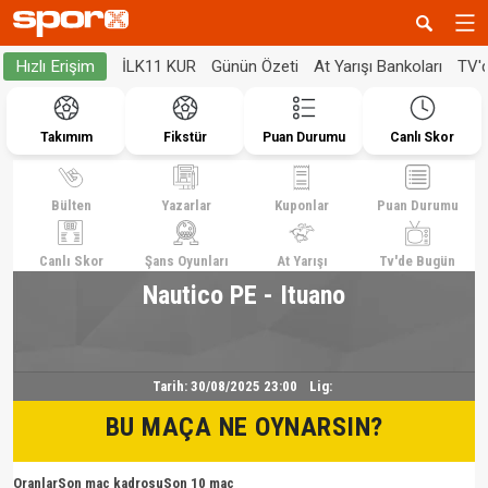
İLK11 KUR
Günün Özeti
At Yarışı Bankoları
TV'
Hızlı Erişim
Takımım
Fikstür
Puan Durumu
Canlı Skor
Bülten
Yazarlar
Kuponlar
Puan Durumu
Canlı Skor
Şans Oyunları
At Yarışı
Tv'de Bugün
Nautico PE - Ituano
Tarih:
30/08/2025 23:00
Lig:
BU MAÇA NE OYNARSIN?
Oranlar
Son maç kadrosu
Son 10 maç