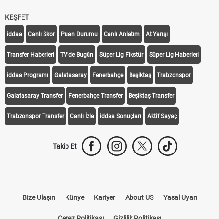
KEŞFET
iddaa
Canlı Skor
Puan Durumu
Canlı Anlatım
At Yarışı
Transfer Haberleri
TV'de Bugün
Süper Lig Fikstür
Süper Lig Haberleri
iddaa Programı
Galatasaray
Fenerbahçe
Beşiktaş
Trabzonspor
Galatasaray Transfer
Fenerbahçe Transfer
Beşiktaş Transfer
Trabzonspor Transfer
Canlı İzle
iddaa Sonuçları
Aktif Sayaç
Takip Et
Bize Ulaşın
Künye
Kariyer
About US
Yasal Uyarı
Çerez Politikası
Gizlilik Politikası