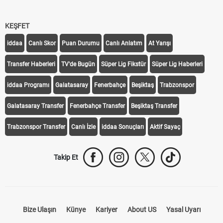
KEŞFET
iddaa
Canlı Skor
Puan Durumu
Canlı Anlatım
At Yarışı
Transfer Haberleri
TV'de Bugün
Süper Lig Fikstür
Süper Lig Haberleri
iddaa Programı
Galatasaray
Fenerbahçe
Beşiktaş
Trabzonspor
Galatasaray Transfer
Fenerbahçe Transfer
Beşiktaş Transfer
Trabzonspor Transfer
Canlı İzle
iddaa Sonuçları
Aktif Sayaç
Takip Et
Bize Ulaşın
Künye
Kariyer
About US
Yasal Uyarı