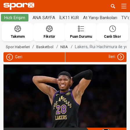
ANA SAYFA
İLK11 KUR
At Yarışı Bankoları
TV'
Hızlı Erişim
Takımım
Fikstür
Puan Durumu
Canlı Skor
Lakers, Rui Hachimura ile yoll
Spor Haberleri
Basketbol
NBA
İleri
Geri