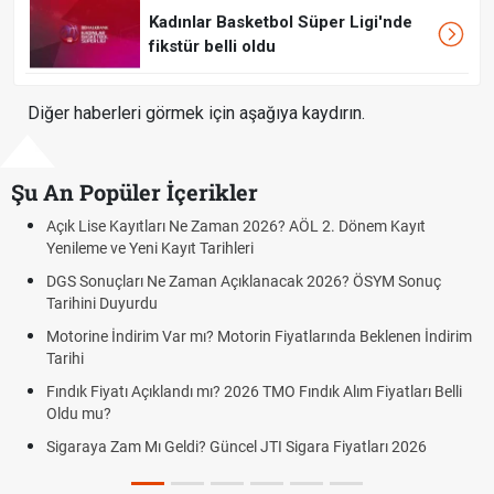
Kadınlar Basketbol Süper Ligi'nde
fikstür belli oldu
Diğer haberleri görmek için aşağıya kaydırın.
Şu An Popüler İçerikler
ayıtları Ne Zaman 2026? AÖL 2. Dönem Kayıt
FENERBAHÇE S
Yeni Kayıt Tarihleri
GRAZ)
arı Ne Zaman Açıklanacak 2026? ÖSYM Sonuç
Fenerbahçe Stur
yurdu
Fenerbahçe Stu
dirim Var mı? Motorin Fiyatlarında Beklenen İndirim
Graz link
Fenerbahçe - St
ı Açıklandı mı? 2026 TMO Fındık Alım Fiyatları Belli
Fenerbahçe Stu
canlı linki
m Mı Geldi? Güncel JTI Sigara Fiyatları 2026