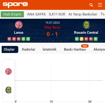
ANA SAYFA
İLK11 KUR
At Yarışı Bankoları
TV
Hızlı Erişim
19.07.2025
Maç Sonu
Lanus
Rosario Central
0 - 1
M
M
M
G
G
G
B
M
M
G
Yeni
Olaylar
Kadrolar
İstatistik
Baskı Haritası
Aksiyon
0'
15'
30'