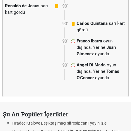
Ronaldo de Jesus
sarı
90'
kart gördü
Carlos Quintana
sarı kart
90'
gördü
Franco Ibarra
oyun
90'
dışında. Yerine
Juan
Gimenez
oyunda.
Angel Di Maria
oyun
90'
dışında. Yerine
Tomas
O'Connor
oyunda.
Şu An Popüler İçerikler
Hradec Kralove Beşiktaş maçı şifresiz canlı yayın izle