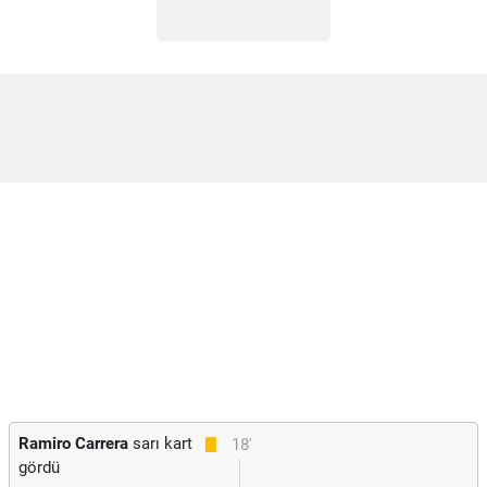
Ramiro Carrera
sarı kart
18'
gördü