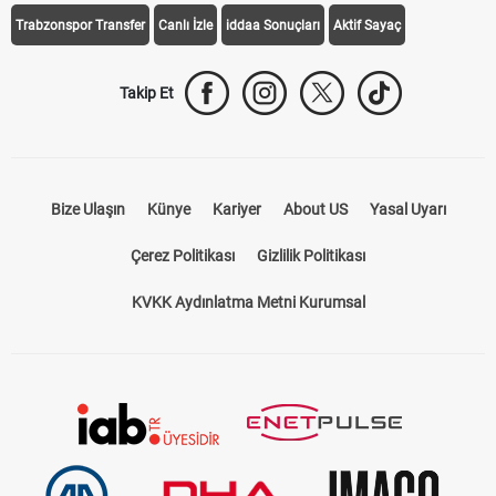
Trabzonspor Transfer
Canlı İzle
iddaa Sonuçları
Aktif Sayaç
Takip Et
Bize Ulaşın
Künye
Kariyer
About US
Yasal Uyarı
Çerez Politikası
Gizlilik Politikası
KVKK Aydınlatma Metni Kurumsal