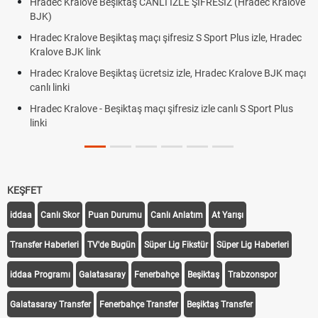
Hradec Kralove Beşiktaş CANLI İZLE ŞİFRESİZ (Hradec Kralove
BJK)
Hradec Kralove Beşiktaş maçı şifresiz S Sport Plus izle, Hradec
Kralove BJK link
Hradec Kralove Beşiktaş ücretsiz izle, Hradec Kralove BJK maçı
canlı linki
Hradec Kralove - Beşiktaş maçı şifresiz izle canlı S Sport Plus
linki
KEŞFET
iddaa
Canlı Skor
Puan Durumu
Canlı Anlatım
At Yarışı
Transfer Haberleri
TV'de Bugün
Süper Lig Fikstür
Süper Lig Haberleri
iddaa Programı
Galatasaray
Fenerbahçe
Beşiktaş
Trabzonspor
Galatasaray Transfer
Fenerbahçe Transfer
Beşiktaş Transfer