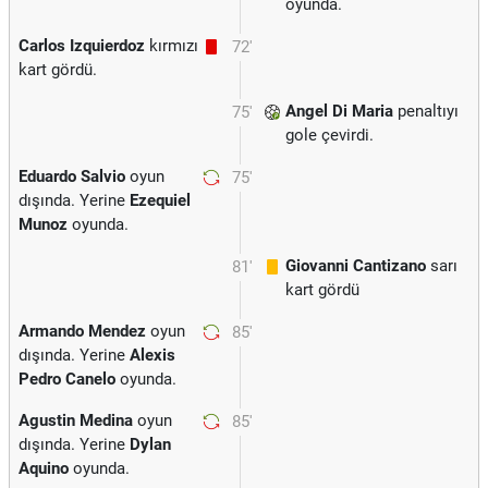
oyunda.
Carlos Izquierdoz
kırmızı
72'
kart gördü.
Angel Di Maria
penaltıyı
75'
gole çevirdi.
Eduardo Salvio
oyun
75'
dışında. Yerine
Ezequiel
Munoz
oyunda.
Giovanni Cantizano
sarı
81'
kart gördü
Armando Mendez
oyun
85'
dışında. Yerine
Alexis
Pedro Canelo
oyunda.
Agustin Medina
oyun
85'
dışında. Yerine
Dylan
Aquino
oyunda.