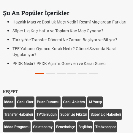
Şu An Popüler İçerikler
Hazırlık Maçı ve Dostluk Maçı Nedir? Resmî Maçlardan Farkları
Süper Lig Kaç Hafta ve Toplam Kaç Maç Oynanır?
Türkiye'de Transfer Dönemi Ne Zaman Başlıyor ve Bitiyor?
TFF Yabancı Oyuncu Kuralı Nedir? Güncel Sezonda Nasıl
Uygulanıyor?
PFDK Nedir? PFDK Açılımı, Görevleri ve Karar Süreci
KEŞFET
iddaa
Canlı Skor
Puan Durumu
Canlı Anlatım
At Yarışı
Transfer Haberleri
TV'de Bugün
Süper Lig Fikstür
Süper Lig Haberleri
iddaa Programı
Galatasaray
Fenerbahçe
Beşiktaş
Trabzonspor