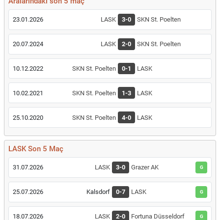
Aralarındaki son 5 maç
23.01.2026
LASK
3-0
SKN St. Poelten
20.07.2024
LASK
2-0
SKN St. Poelten
10.12.2022
SKN St. Poelten
0-1
LASK
10.02.2021
SKN St. Poelten
1-3
LASK
25.10.2020
SKN St. Poelten
4-0
LASK
LASK Son 5 Maç
31.07.2026
LASK
3-0
Grazer AK
G
25.07.2026
Kalsdorf
0-7
LASK
G
18.07.2026
LASK
2-0
Fortuna Düsseldorf
G