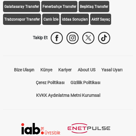
Galatasaray Transfer
Fenerbahçe Transfer
Beşiktaş Transfer
Trabzonspor Transfer
Canlı İzle
iddaa Sonuçları
Aktif Sayaç
Takip Et
Bize Ulaşın
Künye
Kariyer
About US
Yasal Uyarı
Çerez Politikası
Gizlilik Politikası
KVKK Aydınlatma Metni Kurumsal