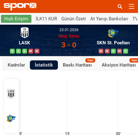
İLK11 KUR
Günün Özeti
At Yarışı Bankoları
TV
Hızlı Erişim
23.01.2026
Maç Sonu
LASK
SKN St. Poelten
3 - 0
G
G
G
M
M
M
M
G
M
G
Yeni
Yeni
Kadrolar
İstatistik
Baskı Haritası
Aksiyon Haritası
0'
15'
30'