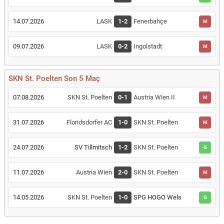
14.07.2026
LASK
1-2
Fenerbahçe
M
09.07.2026
LASK
0-2
Ingolstadt
M
SKN St. Poelten Son 5 Maç
07.08.2026
SKN St. Poelten
0-1
Austria Wien II
M
31.07.2026
Floridsdorfer AC
1-0
SKN St. Poelten
M
24.07.2026
SV Tillmitsch
1-2
SKN St. Poelten
G
11.07.2026
Austria Wien
2-0
SKN St. Poelten
M
14.05.2026
SKN St. Poelten
1-0
SPG HOGO Wels
G