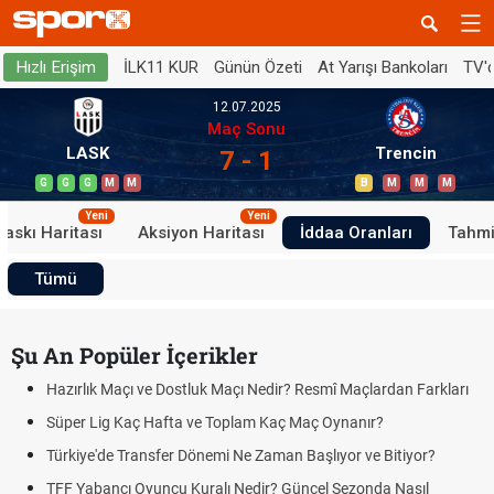
İLK11 KUR
Günün Özeti
At Yarışı Bankoları
TV'
Hızlı Erişim
12.07.2025
Maç Sonu
LASK
Trencin
7 - 1
G
G
G
M
M
B
M
M
M
Yeni
Yeni
Baskı Haritası
Aksiyon Haritası
İddaa Oranları
Tahmi
Tümü
Şu An Popüler İçerikler
Hazırlık Maçı ve Dostluk Maçı Nedir? Resmî Maçlardan Farkları
Süper Lig Kaç Hafta ve Toplam Kaç Maç Oynanır?
Türkiye'de Transfer Dönemi Ne Zaman Başlıyor ve Bitiyor?
TFF Yabancı Oyuncu Kuralı Nedir? Güncel Sezonda Nasıl