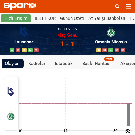
İLK11 KUR
Günün Özeti
At Yarışı Bankoları
TV
Hızlı Erişim
06.11.2025
Maç Sonu
Lausanne
Omonia Nicosia
1 - 1
G
M
B
G
M
B
M
G
M
M
Yeni
Olaylar
Kadrolar
İstatistik
Baskı Haritası
Aksiyon
0'
15'
30'