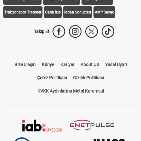
Trabzonspor Transfer
Canlı İzle
iddaa Sonuçları
Aktif Sayaç
Takip Et
Bize Ulaşın
Künye
Kariyer
About US
Yasal Uyarı
Çerez Politikası
Gizlilik Politikası
KVKK Aydınlatma Metni Kurumsal