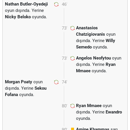
Nathan Butler-Oyedeji
46'
oyun dışında. Yerine
Nicky Beloko
oyunda.
Anastasios
73'
Chatzigiovanis
oyun
dışında. Yerine
Willy
Semedo
oyunda.
Angelos Neofytou
oyun
73'
dışında. Yerine
Ryan
Mmaee
oyunda.
Morgan Poaty
oyun
74'
dışında. Yerine
Sekou
Fofana
oyunda.
Ryan Mmaee
oyun
80'
dışında. Yerine
Ewandro
oyunda.
Amine Khammas
sarı
90'