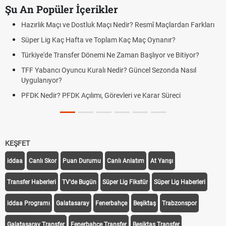
Şu An Popüler İçerikler
Hazırlık Maçı ve Dostluk Maçı Nedir? Resmî Maçlardan Farkları
Süper Lig Kaç Hafta ve Toplam Kaç Maç Oynanır?
Türkiye'de Transfer Dönemi Ne Zaman Başlıyor ve Bitiyor?
TFF Yabancı Oyuncu Kuralı Nedir? Güncel Sezonda Nasıl
Uygulanıyor?
PFDK Nedir? PFDK Açılımı, Görevleri ve Karar Süreci
KEŞFET
iddaa
Canlı Skor
Puan Durumu
Canlı Anlatım
At Yarışı
Transfer Haberleri
TV'de Bugün
Süper Lig Fikstür
Süper Lig Haberleri
iddaa Programı
Galatasaray
Fenerbahçe
Beşiktaş
Trabzonspor
Galatasaray Transfer
Fenerbahçe Transfer
Beşiktaş Transfer