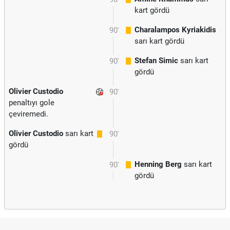
kart gördü
Charalampos Kyriakidis
90'
sarı kart gördü
Stefan Simic
sarı kart
90'
gördü
Olivier Custodio
90'
penaltıyı gole
çeviremedi.
Olivier Custodio
sarı kart
90'
gördü
Henning Berg
sarı kart
90'
gördü