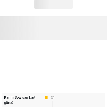
Karim Sow
sarı kart
31'
gördü