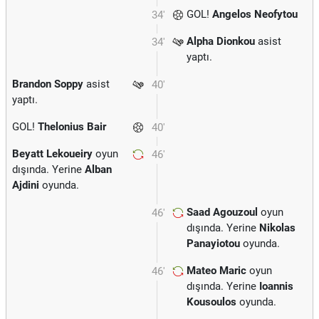
GOL!
Angelos Neofytou
34'
Alpha Dionkou
asist
34'
yaptı.
Brandon Soppy
asist
40'
yaptı.
GOL!
Thelonius Bair
40'
Beyatt Lekoueiry
oyun
46'
dışında. Yerine
Alban
Ajdini
oyunda.
Saad Agouzoul
oyun
46'
dışında. Yerine
Nikolas
Panayiotou
oyunda.
Mateo Maric
oyun
46'
dışında. Yerine
Ioannis
Kousoulos
oyunda.