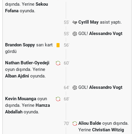
dışında. Yerine
Sekou
Fofana
oyunda.
Cyrill May
asist yaptı.
55'
GOL!
Alessandro Vogt
55'
Brandon Soppy
sarı kart
56'
gördü
Nathan Butler-Oyedeji
60'
oyun dışında. Yerine
Alban Ajdini
oyunda.
GOL!
Alessandro Vogt
64'
Kevin Mouanga
oyun
68'
dışında. Yerine
Hamza
Abdallah
oyunda.
Aliou Balde
oyun dışında.
70'
Yerine
Christian Witzig