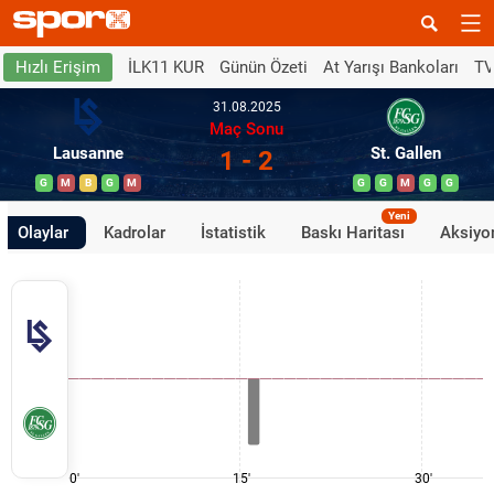
İLK11 KUR
Günün Özeti
At Yarışı Bankoları
TV
Hızlı Erişim
31.08.2025
Maç Sonu
Lausanne
St. Gallen
1 - 2
G
M
B
G
M
G
G
M
G
G
Yeni
Olaylar
Kadrolar
İstatistik
Baskı Haritası
Aksiyon
0'
15'
30'