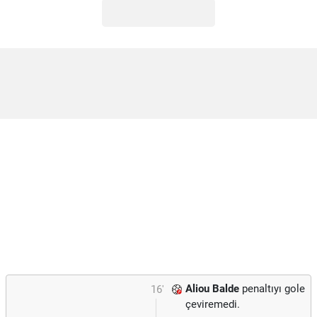
Aliou Balde
penaltıyı gole
16'
çeviremedi.