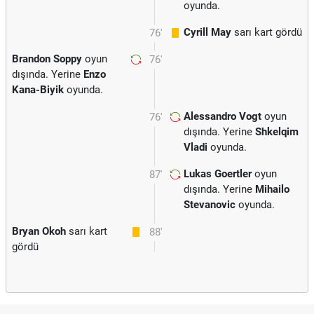
oyunda.
Cyrill May
sarı kart gördü
76'
Brandon Soppy
oyun
76'
dışında. Yerine
Enzo
Kana-Biyik
oyunda.
Alessandro Vogt
oyun
76'
dışında. Yerine
Shkelqim
Vladi
oyunda.
Lukas Goertler
oyun
87'
dışında. Yerine
Mihailo
Stevanovic
oyunda.
Bryan Okoh
sarı kart
88'
gördü