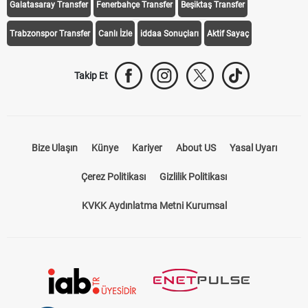
Galatasaray Transfer
Fenerbahçe Transfer
Beşiktaş Transfer
Trabzonspor Transfer
Canlı İzle
iddaa Sonuçları
Aktif Sayaç
Takip Et
Bize Ulaşın
Künye
Kariyer
About US
Yasal Uyarı
Çerez Politikası
Gizlilik Politikası
KVKK Aydınlatma Metni Kurumsal