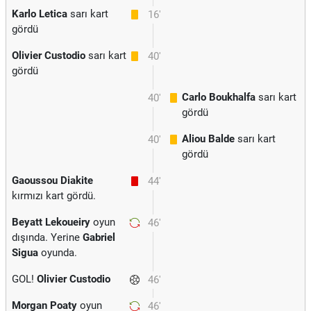
Karlo Letica
sarı kart
16'
gördü
Olivier Custodio
sarı kart
40'
gördü
Carlo Boukhalfa
sarı kart
40'
gördü
Aliou Balde
sarı kart
40'
gördü
Gaoussou Diakite
44'
kırmızı kart gördü.
Beyatt Lekoueiry
oyun
46'
dışında. Yerine
Gabriel
Sigua
oyunda.
GOL!
Olivier Custodio
46'
Morgan Poaty
oyun
46'