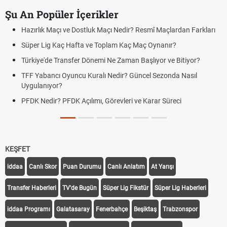
Şu An Popüler İçerikler
Hazırlık Maçı ve Dostluk Maçı Nedir? Resmî Maçlardan Farkları
Süper Lig Kaç Hafta ve Toplam Kaç Maç Oynanır?
Türkiye'de Transfer Dönemi Ne Zaman Başlıyor ve Bitiyor?
TFF Yabancı Oyuncu Kuralı Nedir? Güncel Sezonda Nasıl
Uygulanıyor?
PFDK Nedir? PFDK Açılımı, Görevleri ve Karar Süreci
KEŞFET
iddaa
Canlı Skor
Puan Durumu
Canlı Anlatım
At Yarışı
Transfer Haberleri
TV'de Bugün
Süper Lig Fikstür
Süper Lig Haberleri
iddaa Programı
Galatasaray
Fenerbahçe
Beşiktaş
Trabzonspor