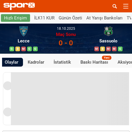
İLK11 KUR
Günün Özeti
At Yarışı Bankoları
TV
Hızlı Erişim
18.10.2025
Maç Sonu
Lecce
Sassuolo
0 - 0
G
B
M
G
G
M
B
M
M
G
Yeni
Olaylar
Kadrolar
İstatistik
Baskı Haritası
Aksiyon