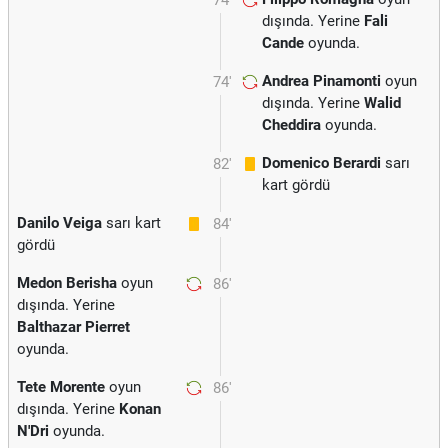
74'
dışında. Yerine
Fali
Cande
oyunda.
Andrea Pinamonti
oyun
74'
dışında. Yerine
Walid
Cheddira
oyunda.
Domenico Berardi
sarı
82'
kart gördü
Danilo Veiga
sarı kart
84'
gördü
Medon Berisha
oyun
86'
dışında. Yerine
Balthazar Pierret
oyunda.
Tete Morente
oyun
86'
dışında. Yerine
Konan
N'Dri
oyunda.