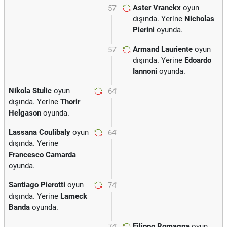
Aster Vranckx
oyun
57'
dışında. Yerine
Nicholas
Pierini
oyunda.
Armand Lauriente
oyun
57'
dışında. Yerine
Edoardo
Iannoni
oyunda.
Nikola Stulic
oyun
64'
dışında. Yerine
Thorir
Helgason
oyunda.
Lassana Coulibaly
oyun
64'
dışında. Yerine
Francesco Camarda
oyunda.
Santiago Pierotti
oyun
74'
dışında. Yerine
Lameck
Banda
oyunda.
Filippo Romagna
oyun