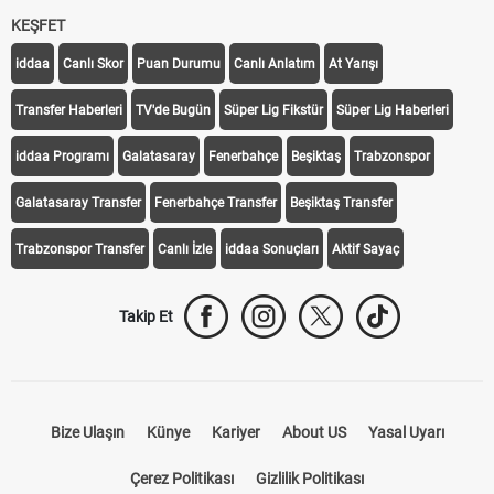
KEŞFET
iddaa
Canlı Skor
Puan Durumu
Canlı Anlatım
At Yarışı
Transfer Haberleri
TV'de Bugün
Süper Lig Fikstür
Süper Lig Haberleri
iddaa Programı
Galatasaray
Fenerbahçe
Beşiktaş
Trabzonspor
Galatasaray Transfer
Fenerbahçe Transfer
Beşiktaş Transfer
Trabzonspor Transfer
Canlı İzle
iddaa Sonuçları
Aktif Sayaç
Takip Et
Bize Ulaşın
Künye
Kariyer
About US
Yasal Uyarı
Çerez Politikası
Gizlilik Politikası