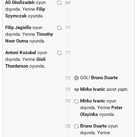
Ali Gholizadeh
oyun
64'
dışında. Yerine
Filip
Szymczak
oyunda.
Filip Jagiello
oyun
71'
dışında. Yerine
Timothy
Noor Ouma
oyunda.
Antoni Kozubal
oyun
71'
dışında. Yerine
Gisli
Thordarson
oyunda.
GOL!
Bruno Duarte
73'
Mirko Ivanic
asist yaptı.
73'
Mirko Ivanic
oyun
75'
dışında. Yerine
Peter
Olayinka
oyunda.
Bruno Duarte
oyun
78'
dışında. Yerine