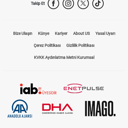
Takip Et
Bize Ulaşın
Künye
Kariyer
About US
Yasal Uyarı
Çerez Politikası
Gizlilik Politikası
KVKK Aydınlatma Metni Kurumsal