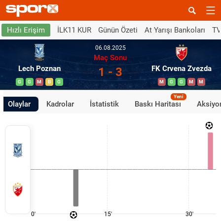
İLK11 KUR
Günün Özeti
At Yarışı Bankoları
TV
Hızlı Erişim
06.08.2025
Maç Sonu
Lech Poznan
FK Crvena Zvezda
1 - 3
G
G
M
B
G
M
G
G
M
M
Yeni
Olaylar
Kadrolar
İstatistik
Baskı Haritası
Aksiyon
0'
15'
30'