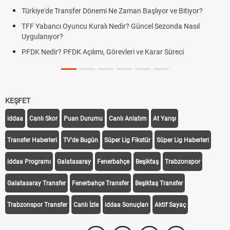
Türkiye'de Transfer Dönemi Ne Zaman Başlıyor ve Bitiyor?
TFF Yabancı Oyuncu Kuralı Nedir? Güncel Sezonda Nasıl
Uygulanıyor?
PFDK Nedir? PFDK Açılımı, Görevleri ve Karar Süreci
KEŞFET
iddaa
Canlı Skor
Puan Durumu
Canlı Anlatım
At Yarışı
Transfer Haberleri
TV'de Bugün
Süper Lig Fikstür
Süper Lig Haberleri
iddaa Programı
Galatasaray
Fenerbahçe
Beşiktaş
Trabzonspor
Galatasaray Transfer
Fenerbahçe Transfer
Beşiktaş Transfer
Trabzonspor Transfer
Canlı İzle
iddaa Sonuçları
Aktif Sayaç