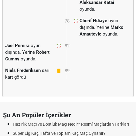
Aleksandar Katai
oyunda.
Cherif Ndiaye
oyun
78'
dışında. Yerine
Marko
Arnautovic
oyunda.
Joel Pereira
oyun
82'
dışında. Yerine
Robert
Gumny
oyunda.
Niels Frederiksen
sarı
89'
kart gördü
Şu An Popüler İçerikler
Hazırlık Maçı ve Dostluk Maçı Nedir? Resmî Maçlardan Farkları
Süper Lig Kaç Hafta ve Toplam Kaç Maç Oynanır?