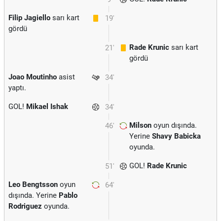
Filip Jagiello
sarı kart
19'
gördü
Rade Krunic
sarı kart
21'
gördü
Joao Moutinho
asist
34'
yaptı.
GOL!
Mikael Ishak
34'
Milson
oyun dışında.
46'
Yerine
Shavy Babicka
oyunda.
GOL!
Rade Krunic
51'
Leo Bengtsson
oyun
64'
dışında. Yerine
Pablo
Rodriguez
oyunda.