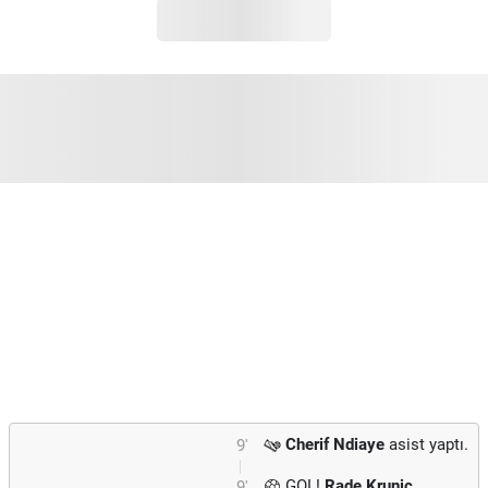
Cherif Ndiaye
asist yaptı.
9'
GOL!
Rade Krunic
9'