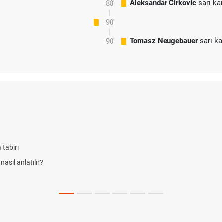
Aleksandar Cirkovic
sarı ka
88'
90'
Tomasz Neugebauer
sarı ka
90'
 tabiri
nasıl anlatılır?