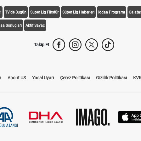
i
TV'de Bugün
Süper Lig Fikstür
Süper Lig Haberleri
iddaa Programı
Galata
daa Sonuçları
Aktif Sayaç
Takip Et
r
About US
Yasal Uyarı
Çerez Politikası
Gizlilik Politikası
KVK