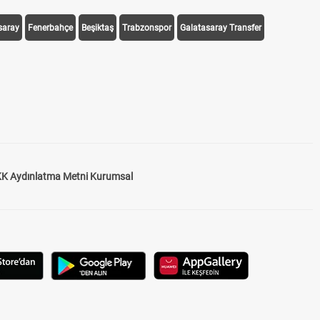
saray
Fenerbahçe
Beşiktaş
Trabzonspor
Galatasaray Transfer
K Aydınlatma Metni Kurumsal