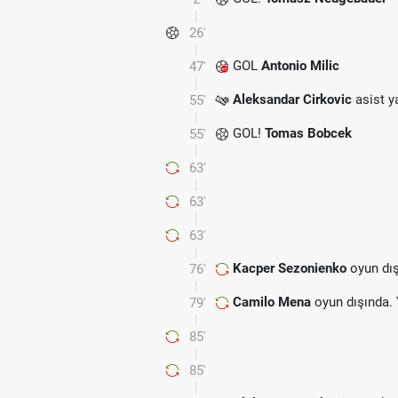
26'
GOL
Antonio Milic
47'
Aleksandar Cirkovic
asist ya
55'
GOL!
Tomas Bobcek
55'
63'
63'
63'
Kacper Sezonienko
oyun dış
76'
Camilo Mena
oyun dışında.
79'
85'
85'