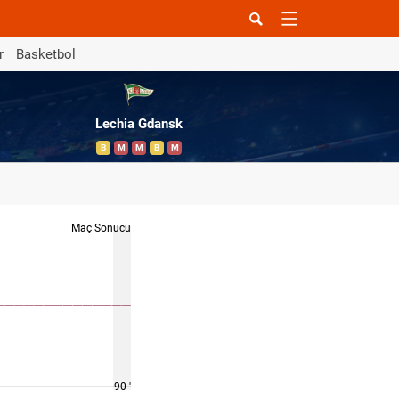
r
Basketbol
Lechia Gdansk
B
M
M
B
M
Maç Sonucu
90 '