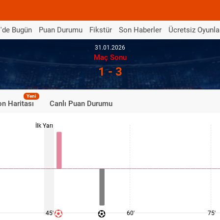
'de Bugün
Puan Durumu
Fikstür
Son Haberler
Ücretsiz Oyunla
31.01.2026
Maç Sonu
1 - 3
Yeni
n Haritası
Canlı Puan Durumu
İlk Yarı
45'
60'
75'