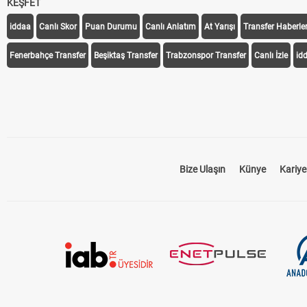
KEŞFET
iddaa
Canlı Skor
Puan Durumu
Canlı Anlatım
At Yarışı
Transfer Haberler
Fenerbahçe Transfer
Beşiktaş Transfer
Trabzonspor Transfer
Canlı İzle
id
Bize Ulaşın
Künye
Kariye