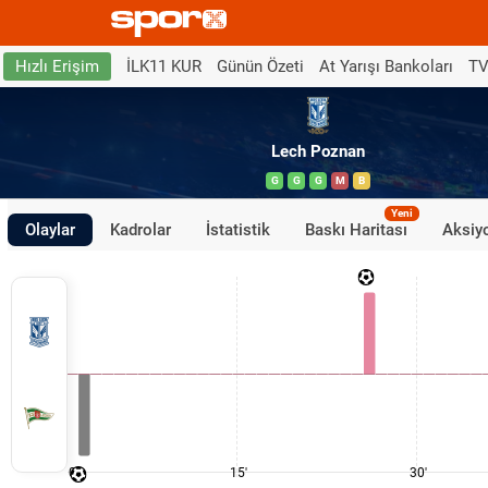
İLK11 KUR
Günün Özeti
At Yarışı Bankoları
TV
Hızlı Erişim
Lech Poznan
G
G
G
M
B
Yeni
Olaylar
Kadrolar
İstatistik
Baskı Haritası
Aksiyo
0'
15'
30'