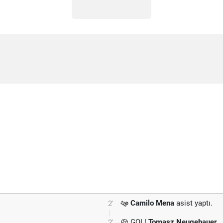
Camilo Mena
asist yaptı.
2'
GOL!
Tomasz Neugebauer
2'