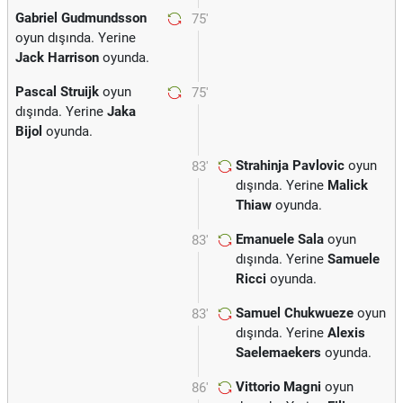
Gabriel Gudmundsson
75'
oyun dışında. Yerine
Jack Harrison
oyunda.
Pascal Struijk
oyun
75'
dışında. Yerine
Jaka
Bijol
oyunda.
Strahinja Pavlovic
oyun
83'
dışında. Yerine
Malick
Thiaw
oyunda.
Emanuele Sala
oyun
83'
dışında. Yerine
Samuele
Ricci
oyunda.
Samuel Chukwueze
oyun
83'
dışında. Yerine
Alexis
Saelemaekers
oyunda.
Vittorio Magni
oyun
86'