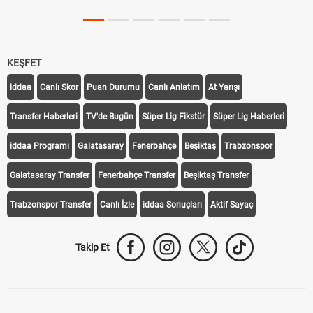
KEŞFET
iddaa
Canlı Skor
Puan Durumu
Canlı Anlatım
At Yarışı
Transfer Haberleri
TV'de Bugün
Süper Lig Fikstür
Süper Lig Haberleri
iddaa Programı
Galatasaray
Fenerbahçe
Beşiktaş
Trabzonspor
Galatasaray Transfer
Fenerbahçe Transfer
Beşiktaş Transfer
Trabzonspor Transfer
Canlı İzle
iddaa Sonuçları
Aktif Sayaç
Takip Et