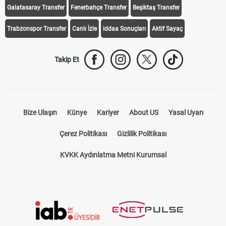
Galatasaray Transfer
Fenerbahçe Transfer
Beşiktaş Transfer
Trabzonspor Transfer
Canlı İzle
iddaa Sonuçları
Aktif Sayaç
Takip Et
Bize Ulaşın
Künye
Kariyer
About US
Yasal Uyarı
Çerez Politikası
Gizlilik Politikası
KVKK Aydınlatma Metni Kurumsal