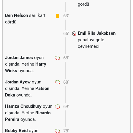
gördü
Ben Nelson
sarı kart
63'
gördü
Emil Riis Jakobsen
65'
penaltıyı gole
çeviremedi.
Jordan James
oyun
68'
dışında. Yerine
Harry
Winks
oyunda.
Jordan Ayew
oyun
68'
dışında. Yerine
Patson
Daka
oyunda.
Hamza Choudhury
oyun
69'
dışında. Yerine
Ricardo
Pereira
oyunda.
Bobby Reid
oyun
78'