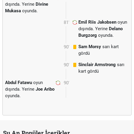
dışında. Yerine
Divine
Mukasa
oyunda.
Emil Riis Jakobsen
oyun
81'
dışında. Yerine
Delano
Burgzorg
oyunda.
Sam Morsy
sarı kart
90'
gördü
Sinclair Armstrong
sarı
90'
kart gördü
Abdul Fatawu
oyun
90'
dışında. Yerine
Joe Aribo
oyunda.
Şu An Popüler İçerikler