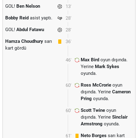
GOL!
Ben Nelson
13'
Bobby Reid
asist yaptı.
28'
GOL!
Abdul Fatawu
28'
Hamza Choudhury
sarı
36'
kart gördü
Max Bird
oyun dışında.
46'
Yerine
Mark Sykes
oyunda.
Ross McCrorie
oyun
60'
dışında. Yerine
Cameron
Pring
oyunda.
Scott Twine
oyun
60'
dışında. Yerine
Sinclair
Armstrong
oyunda.
Neto Borges
sarı kart
61'