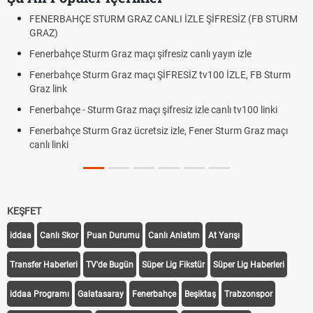
FENERBAHÇE STURM GRAZ CANLI İZLE ŞİFRESİZ (FB STURM
GRAZ)
Fenerbahçe Sturm Graz maçı şifresiz canlı yayın izle
Fenerbahçe Sturm Graz maçı ŞİFRESİZ tv100 İZLE, FB Sturm
Graz link
Fenerbahçe - Sturm Graz maçı şifresiz izle canlı tv100 linki
Fenerbahçe Sturm Graz ücretsiz izle, Fener Sturm Graz maçı
canlı linki
KEŞFET
iddaa
Canlı Skor
Puan Durumu
Canlı Anlatım
At Yarışı
Transfer Haberleri
TV'de Bugün
Süper Lig Fikstür
Süper Lig Haberleri
iddaa Programı
Galatasaray
Fenerbahçe
Beşiktaş
Trabzonspor