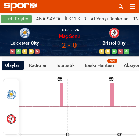
ANA SAYFA
İLK11 KUR
At Yarışı Bankoları
TV
Hızlı Erişim
10.03.2026
Maç Sonu
Leicester City
Bristol City
2 - 0
M
G
B
B
M
B
B
G
M
G
Yeni
Olaylar
Kadrolar
İstatistik
Baskı Haritası
Aksiyon
0'
15'
30'