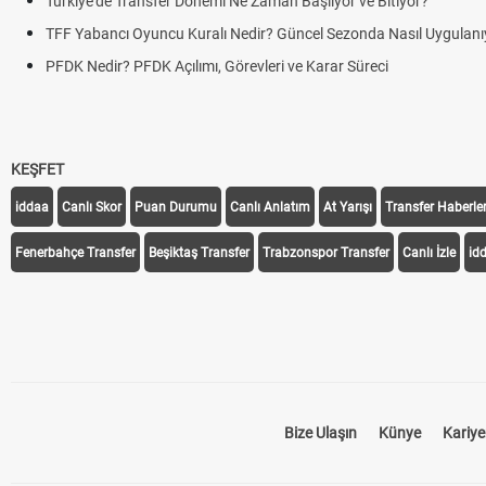
Türkiye'de Transfer Dönemi Ne Zaman Başlıyor ve Bitiyor?
TFF Yabancı Oyuncu Kuralı Nedir? Güncel Sezonda Nasıl Uygulanı
PFDK Nedir? PFDK Açılımı, Görevleri ve Karar Süreci
KEŞFET
iddaa
Canlı Skor
Puan Durumu
Canlı Anlatım
At Yarışı
Transfer Haberler
Fenerbahçe Transfer
Beşiktaş Transfer
Trabzonspor Transfer
Canlı İzle
id
Bize Ulaşın
Künye
Kariye