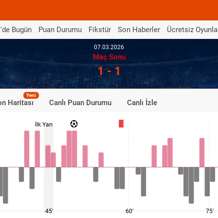
'de Bugün
Puan Durumu
Fikstür
Son Haberler
Ücretsiz Oyunla
07.03.2026
Maç Sonu
1 - 1
Yeni
n Haritası
Canlı Puan Durumu
Canlı İzle
İlk Yarı
45'
60'
75'