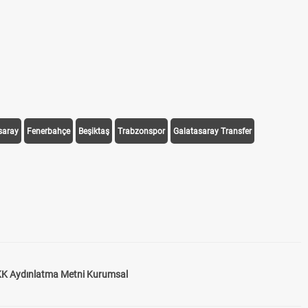
saray
Fenerbahçe
Beşiktaş
Trabzonspor
Galatasaray Transfer
K Aydınlatma Metni Kurumsal