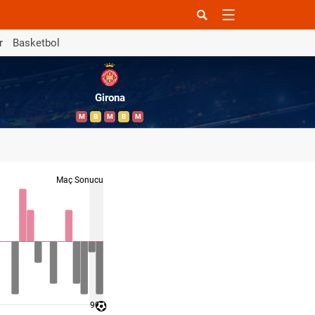
r
Basketbol
Girona
M
B
M
B
M
Maç Sonucu
90 '