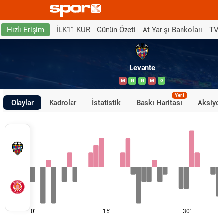
İLK11 KUR
Günün Özeti
At Yarışı Bankoları
TV
Hızlı Erişim
Levante
M
G
G
M
G
Yeni
Olaylar
Kadrolar
İstatistik
Baskı Haritası
Aksiyo
0'
15'
30'