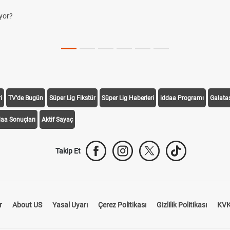
yor?
i
TV'de Bugün
Süper Lig Fikstür
Süper Lig Haberleri
iddaa Programı
Galata
daa Sonuçları
Aktif Sayaç
Takip Et
r
About US
Yasal Uyarı
Çerez Politikası
Gizlilik Politikası
KVK