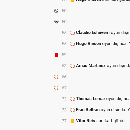
50'
50'
Claudio Echeverri
oyun dışı
55'
Hugo Rincon
oyun dışında. 
55'
59'
Arnau Martinez
oyun dışınd
63'
66'
67'
Thomas Lemar
oyun dışında
72'
Fran Beltran
oyun dışında. 
73'
Vitor Reis
sarı kart gördü
77'