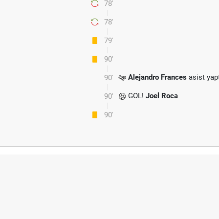
78'
78'
79'
90'
Alejandro Frances
asist yapt
90'
GOL!
Joel Roca
90'
90'