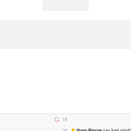
18'
Hugo Rincon
sarı kart görd
26'