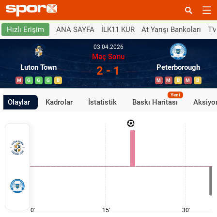
ANA SAYFA
İLK11 KUR
At Yarışı Bankoları
TV
Hızlı Erişim
03.04.2026
Maç Sonu
Luton Town
Peterborough
2 - 1
M
G
G
G
B
M
M
B
M
B
Yeni
Olaylar
Kadrolar
İstatistik
Baskı Haritası
Aksiyon
0'
15'
30'