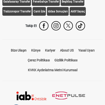
Galatasaray Transfer
Fenerbahçe Transfer
Beşiktaş Transfer
Trabzonspor Transfer
Canlı İzle
iddaa Sonuçları
Aktif Sayaç
Takip Et
Bize Ulaşın
Künye
Kariyer
About US
Yasal Uyarı
Çerez Politikası
Gizlilik Politikası
KVKK Aydınlatma Metni Kurumsal