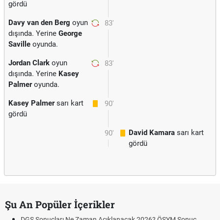
gördü
Davy van den Berg
oyun
83'
dışında. Yerine
George
Saville
oyunda.
Jordan Clark
oyun
83'
dışında. Yerine
Kasey
Palmer
oyunda.
Kasey Palmer
sarı kart
90'
gördü
David Kamara
sarı kart
90'
gördü
Şu An Popüler İçerikler
DGS Sonuçları Ne Zaman Açıklanacak 2026? ÖSYM Sonuç