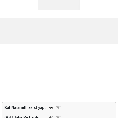
Kal Naismith
asist yaptı.
20'
GOL!
Jake Richards
20'