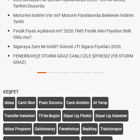
Tarihini Duyurdu
Motorine İndirim Var mı? Motorin Fiyatlarında Beklenen İndirim
Tarihi
Fındık Fiyatı Açıklandı mı? 2026 TMO Fındık Alım Fiyatları Belli
Oldu mu?
Sigaraya Zam Mı Geldi? Güncel JTI Sigara Fiyatları 2026
FENERBAHÇE STURM GRAZ CANLI İZLE ŞİFRESİZ (FB STURM
GRAZ)
KEŞFET
iddaa
Canlı Skor
Puan Durumu
Canlı Anlatım
At Yarışı
Transfer Haberleri
TV'de Bugün
Süper Lig Fikstür
Süper Lig Haberleri
iddaa Programı
Galatasaray
Fenerbahçe
Beşiktaş
Trabzonspor