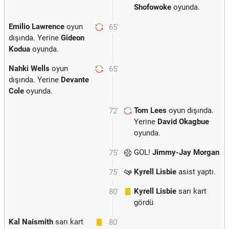
Shofowoke
oyunda.
Emilio Lawrence
oyun
65'
dışında. Yerine
Gideon
Kodua
oyunda.
Nahki Wells
oyun
65'
dışında. Yerine
Devante
Cole
oyunda.
Tom Lees
oyun dışında.
72'
Yerine
David Okagbue
oyunda.
GOL!
Jimmy-Jay Morgan
75'
Kyrell Lisbie
asist yaptı.
75'
Kyrell Lisbie
sarı kart
80'
gördü
Kal Naismith
sarı kart
80'