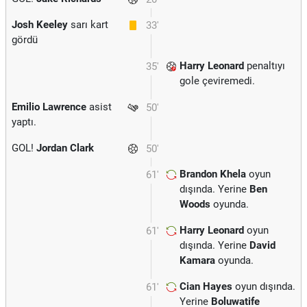
Josh Keeley
sarı kart
33'
gördü
Harry Leonard
penaltıyı
35'
gole çeviremedi.
Emilio Lawrence
asist
50'
yaptı.
GOL!
Jordan Clark
50'
Brandon Khela
oyun
61'
dışında. Yerine
Ben
Woods
oyunda.
Harry Leonard
oyun
61'
dışında. Yerine
David
Kamara
oyunda.
Cian Hayes
oyun dışında.
61'
Yerine
Boluwatife