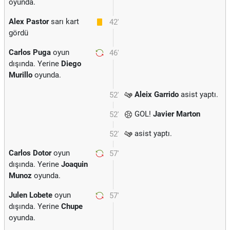
oyunda.
Alex Pastor
sarı kart
42'
gördü
Carlos Puga
oyun
46'
dışında. Yerine
Diego
Murillo
oyunda.
Aleix Garrido
asist yaptı.
52'
GOL!
Javier Marton
52'
asist yaptı.
52'
Carlos Dotor
oyun
57'
dışında. Yerine
Joaquin
Munoz
oyunda.
Julen Lobete
oyun
57'
dışında. Yerine
Chupe
oyunda.