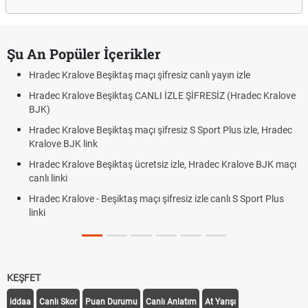
Şu An Popüler İçerikler
 Kralove Beşiktaş maçı şifresiz canlı yayın izle
Hradec Kra
 Kralove Beşiktaş CANLI İZLE ŞİFRESİZ (Hradec Kralove
Hradec Kr
BJK link
 Kralove Beşiktaş maçı şifresiz S Sport Plus izle, Hradec
Trivela Ne
e BJK link
Röveşata 
 Kralove Beşiktaş ücretsiz izle, Hradec Kralove BJK maçı
Plonjon Ne
nki
Kralove - Beşiktaş maçı şifresiz izle canlı S Sport Plus
KEŞFET
iddaa
Canlı Skor
Puan Durumu
Canlı Anlatım
At Yarışı