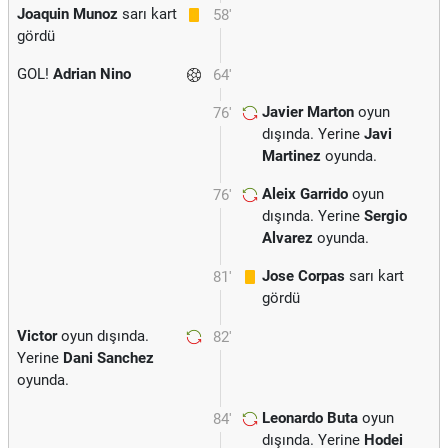
Joaquin Munoz
sarı kart
58'
gördü
GOL!
Adrian Nino
64'
Javier Marton
oyun
76'
dışında. Yerine
Javi
Martinez
oyunda.
Aleix Garrido
oyun
76'
dışında. Yerine
Sergio
Alvarez
oyunda.
Jose Corpas
sarı kart
81'
gördü
Victor
oyun dışında.
82'
Yerine
Dani Sanchez
oyunda.
Leonardo Buta
oyun
84'
dışında. Yerine
Hodei