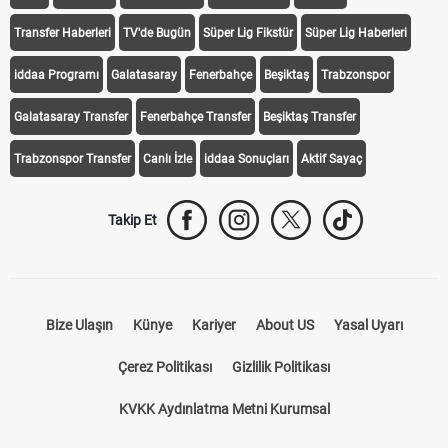
Transfer Haberleri
TV'de Bugün
Süper Lig Fikstür
Süper Lig Haberleri
iddaa Programı
Galatasaray
Fenerbahçe
Beşiktaş
Trabzonspor
Galatasaray Transfer
Fenerbahçe Transfer
Beşiktaş Transfer
Trabzonspor Transfer
Canlı İzle
iddaa Sonuçları
Aktif Sayaç
Takip Et
Bize Ulaşın
Künye
Kariyer
About US
Yasal Uyarı
Çerez Politikası
Gizlilik Politikası
KVKK Aydınlatma Metni Kurumsal