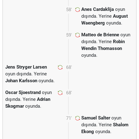
Anes Cardaklija
oyun
58'
dışında. Yerine
August
Waengberg
oyunda.
Matteo de Brienne
oyun
59'
dışında. Yerine
Robin
Wendin Thomasson
oyunda.
Jens Stryger Larsen
68'
oyun dışında. Yerine
Johan Karlsson
oyunda.
Oscar Sjoestrand
oyun
68'
dışında. Yerine
Adrian
Skogmar
oyunda.
Samuel Salter
oyun
71'
dışında. Yerine
Shalom
Ekong
oyunda.