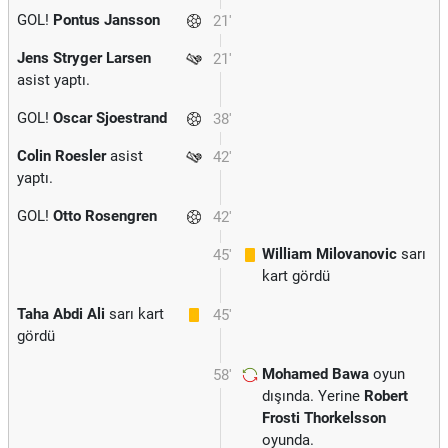
GOL!
Pontus Jansson
21'
Jens Stryger Larsen
21'
asist yaptı.
GOL!
Oscar Sjoestrand
38'
Colin Roesler
asist
42'
yaptı.
GOL!
Otto Rosengren
42'
William Milovanovic
sarı
45'
kart gördü
Taha Abdi Ali
sarı kart
45'
gördü
Mohamed Bawa
oyun
58'
dışında. Yerine
Robert
Frosti Thorkelsson
oyunda.