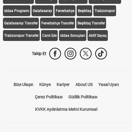
iddaa Programı
Galatasaray
Fenerbahçe
Beşiktaş
Trabzonspor
Galatasaray Transfer
Fenerbahçe Transfer
Beşiktaş Transfer
Trabzonspor Transfer
Canlı İzle
iddaa Sonuçları
Aktif Sayaç
Takip Et
Bize Ulaşın
Künye
Kariyer
About US
Yasal Uyarı
Çerez Politikası
Gizlilik Politikası
KVKK Aydınlatma Metni Kurumsal