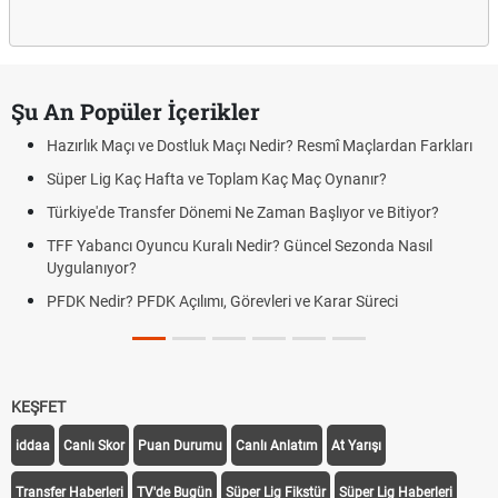
Şu An Popüler İçerikler
Hazırlık Maçı ve Dostluk Maçı Nedir? Resmî Maçlardan Farkları
Süper Lig Kaç Hafta ve Toplam Kaç Maç Oynanır?
Türkiye'de Transfer Dönemi Ne Zaman Başlıyor ve Bitiyor?
TFF Yabancı Oyuncu Kuralı Nedir? Güncel Sezonda Nasıl
Uygulanıyor?
PFDK Nedir? PFDK Açılımı, Görevleri ve Karar Süreci
KEŞFET
iddaa
Canlı Skor
Puan Durumu
Canlı Anlatım
At Yarışı
Transfer Haberleri
TV'de Bugün
Süper Lig Fikstür
Süper Lig Haberleri