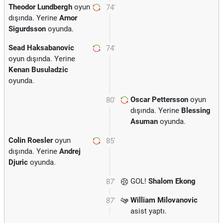
Theodor Lundbergh
oyun
74'
dışında. Yerine
Arnor
Sigurdsson
oyunda.
Sead Haksabanovic
74'
oyun dışında. Yerine
Kenan Busuladzic
oyunda.
Oscar Pettersson
oyun
80'
dışında. Yerine
Blessing
Asuman
oyunda.
Colin Roesler
oyun
85'
dışında. Yerine
Andrej
Djuric
oyunda.
GOL!
Shalom Ekong
87'
William Milovanovic
87'
asist yaptı.