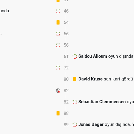
unda.
46'
54'
.
56'
56'
Saidou Alioum
oyun dışında
61'
72'
David Kruse
sarı kart gördü
80'
82'
Sebastian Clemmensen
oyu
82'
88'
Jonas Bager
oyun dışında. 
89'