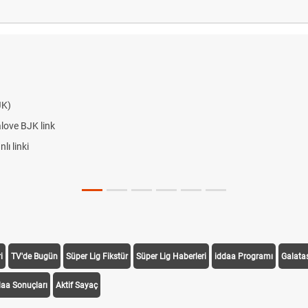
JK)
alove BJK link
ı linki
i
TV'de Bugün
Süper Lig Fikstür
Süper Lig Haberleri
iddaa Programı
Galata
daa Sonuçları
Aktif Sayaç