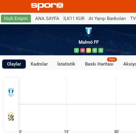
ANA SAYFA
İLK11 KUR
At Yarışı Bankoları
TV
Hızlı Erişim
Malmö FF
G
M
B
G
G
Yeni
Olaylar
Kadrolar
İstatistik
Baskı Haritası
Aksiyo
0'
15'
30'