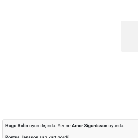
Hugo Bolin
oyun dışında. Yerine
Arnor Sigurdsson
oyunda.
Pontus Jansson
sarı kart gördü