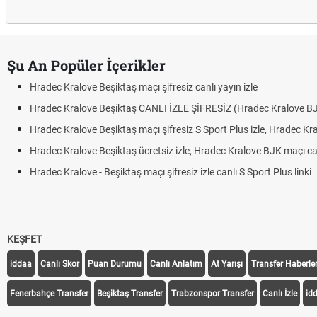
Şu An Popüler İçerikler
Hradec Kralove Beşiktaş maçı şifresiz canlı yayın izle
Hradec Kralove Beşiktaş CANLI İZLE ŞİFRESİZ (Hradec Kralove B
Hradec Kralove Beşiktaş maçı şifresiz S Sport Plus izle, Hradec Kr
Hradec Kralove Beşiktaş ücretsiz izle, Hradec Kralove BJK maçı canl
Hradec Kralove - Beşiktaş maçı şifresiz izle canlı S Sport Plus linki
KEŞFET
iddaa
Canlı Skor
Puan Durumu
Canlı Anlatım
At Yarışı
Transfer Haberler
Fenerbahçe Transfer
Beşiktaş Transfer
Trabzonspor Transfer
Canlı İzle
id