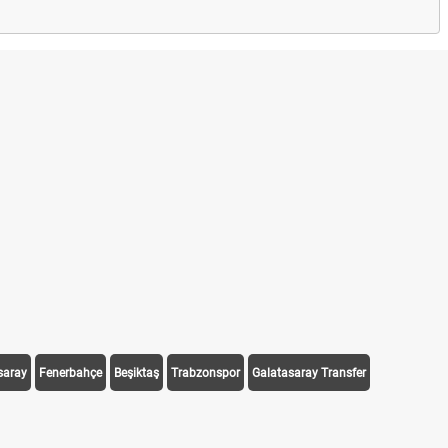
saray
Fenerbahçe
Beşiktaş
Trabzonspor
Galatasaray Transfer