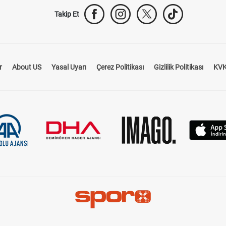
Takip Et
r
About US
Yasal Uyarı
Çerez Politikası
Gizlilik Politikası
KVK