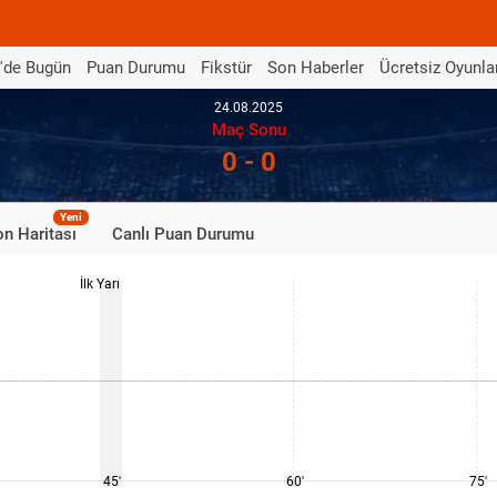
'de Bugün
Puan Durumu
Fikstür
Son Haberler
Ücretsiz Oyunla
24.08.2025
Maç Sonu
0 - 0
Yeni
n Haritası
Canlı Puan Durumu
İlk Yarı
45'
60'
75'