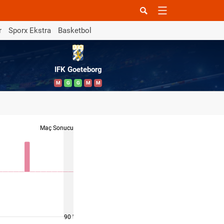
r
Sporx Ekstra
Basketbol
IFK Goeteborg
M
G
G
M
M
Maç Sonucu
90 '