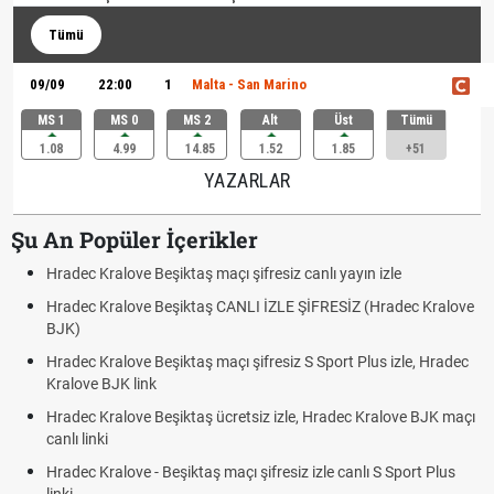
Tümü
09/09
22:00
1
Malta - San Marino
MS 1
MS 0
MS 2
Alt
Üst
Tümü
1.08
4.99
14.85
1.52
1.85
+51
YAZARLAR
Şu An Popüler İçerikler
Hradec Kralove Beşiktaş maçı şifresiz canlı yayın izle
Hradec Kralove Beşiktaş CANLI İZLE ŞİFRESİZ (Hradec Kralove
BJK)
Hradec Kralove Beşiktaş maçı şifresiz S Sport Plus izle, Hradec
Kralove BJK link
Hradec Kralove Beşiktaş ücretsiz izle, Hradec Kralove BJK maçı
canlı linki
Hradec Kralove - Beşiktaş maçı şifresiz izle canlı S Sport Plus