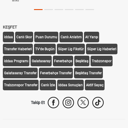
linki
KEŞFET
iddaa
Canlı Skor
Puan Durumu
Canlı Anlatım
At Yarışı
Transfer Haberleri
TV'de Bugün
Süper Lig Fikstür
Süper Lig Haberleri
iddaa Programı
Galatasaray
Fenerbahçe
Beşiktaş
Trabzonspor
Galatasaray Transfer
Fenerbahçe Transfer
Beşiktaş Transfer
Trabzonspor Transfer
Canlı İzle
iddaa Sonuçları
Aktif Sayaç
Takip Et