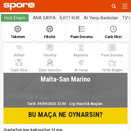
ANA SAYFA
İLK11 KUR
At Yarışı Bankoları
TV'
Hızlı Erişim
Takımım
Fikstür
Puan Durumu
Canlı Skor
Bülten
Yazarlar
Kuponlar
Puan Durumu
Canlı Skor
Şans Oyunları
At Yarışı
Tv'de Bugün
Malta-San Marino
Tarih:
09/09/2025 22:00
Lig:
Hazırlık Maçları
BU MAÇA NE OYNARSIN?
Oranlar
Son maç kadrosu
Son 10 maç