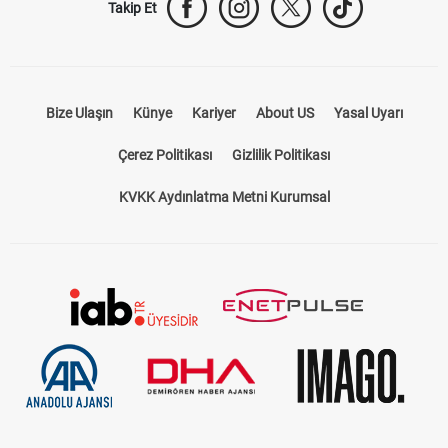
Takip Et
Bize Ulaşın
Künye
Kariyer
About US
Yasal Uyarı
Çerez Politikası
Gizlilik Politikası
KVKK Aydınlatma Metni Kurumsal