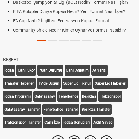
Basketbol Şampiyonlar Ligi (BCL) Nedir? Formatı Nasıl İşler?
FIFA Kulüpler Dünya Kupası Nedir? Yeni Format Nasıl İşler?
FA Cup Nedir? İngiltere Federasyon Kupası Formatı
Community Shield Nedir? Kimler Oynar ve Formatı Nasıldır?
KEŞFET
iddaa
Canlı Skor
Puan Durumu
Canlı Anlatım
At Yarışı
Transfer Haberleri
TV'de Bugün
Süper Lig Fikstür
Süper Lig Haberleri
iddaa Programı
Galatasaray
Fenerbahçe
Beşiktaş
Trabzonspor
Galatasaray Transfer
Fenerbahçe Transfer
Beşiktaş Transfer
Trabzonspor Transfer
Canlı İzle
iddaa Sonuçları
Aktif Sayaç