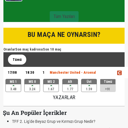
Tüm Yazıları
BU MAÇA NE OYNARSIN?
Oranlar
Son maç kadrosu
Son 10 maç
Tümü
17/08
18:30
1
Manchester United - Arsenal
MS 1
MS 0
MS 2
Alt
Üst
Tümü
3.48
3.24
1.67
1.77
1.59
+91
YAZARLAR
Şu An Popüler İçerikler
TFF 2. Lig'de Beyaz Grup ve Kırmızı Grup Nedir?