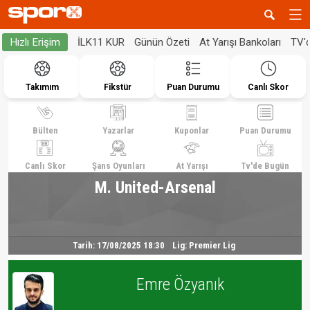
İLK11 KUR
Günün Özeti
At Yarışı Bankoları
TV'
Hızlı Erişim
Takımım
Fikstür
Puan Durumu
Canlı Skor
Bülten
Yazarlar
Kuponlar
Puan Durumu
Canlı Skor
Şans Oyunları
At Yarışı
Tv'de Bugün
M. United-Arsenal
Tarih:
17/08/2025 18:30
Lig:
Premier Lig
Emre Özyanık