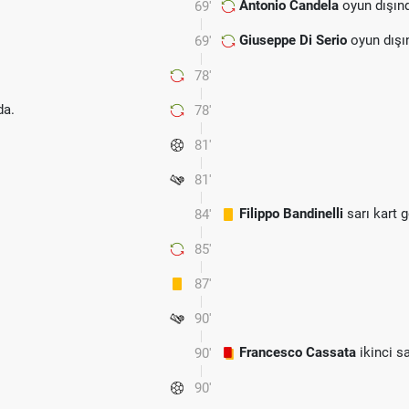
Antonio Candela
oyun dışın
69'
Giuseppe Di Serio
oyun dışı
69'
78'
a.
78'
81'
81'
Filippo Bandinelli
sarı kart 
84'
85'
87'
90'
Francesco Cassata
ikinci sa
90'
90'