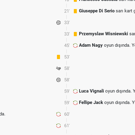
Giuseppe Di Serio
sarı kart 
21'
33'
Przemyslaw Wisniewski
sar
33'
Adam Nagy
oyun dışında. Y
45'
53'
58'
58'
Luca Vignali
oyun dışında. 
59'
Fellipe Jack
oyun dışında. 
59'
da.
60'
61'