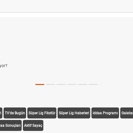
i
TV'de Bugün
Süper Lig Fikstür
Süper Lig Haberleri
iddaa Programı
Galata
daa Sonuçları
Aktif Sayaç