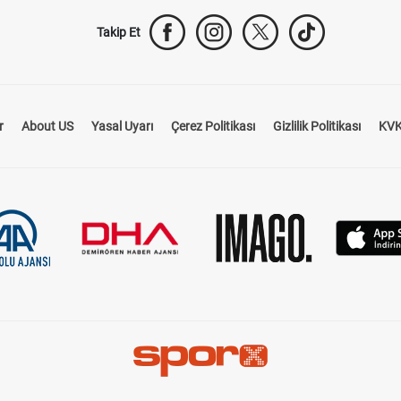
Takip Et
r
About US
Yasal Uyarı
Çerez Politikası
Gizlilik Politikası
KVK