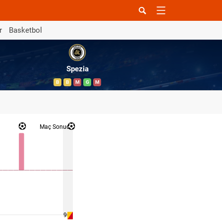
r
Basketbol
Spezia
B
B
M
G
M
Maç Sonucu
90 '