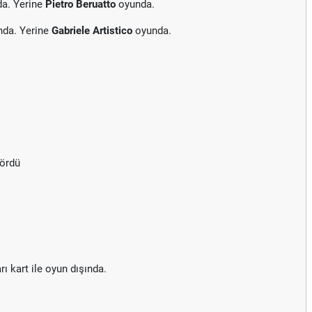
da. Yerine
Pietro Beruatto
oyunda.
nda. Yerine
Gabriele Artistico
oyunda.
gördü
rı kart ile oyun dışında.