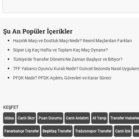
Şu An Popüler İçerikler
Maçı ve Dostluk Maçı Nedir? Resmî Maçlardan Farkları
 Kaç Hafta ve Toplam Kaç Maç Oynanır?
e Transfer Dönemi Ne Zaman Başlıyor ve Bitiyor?
cı Oyuncu Kuralı Nedir? Güncel Sezonda Nasıl Uygulanıyor?
r? PFDK Açılımı, Görevleri ve Karar Süreci
KEŞFET
iddaa
Canlı Skor
Puan Durumu
Canlı Anlatım
At Yarışı
Transfer Haberler
Fenerbahçe Transfer
Beşiktaş Transfer
Trabzonspor Transfer
Canlı İzle
id