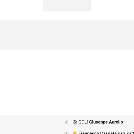
GOL!
Giuseppe Aurelio
4'
Francesco Cassata
sarı kar
10'