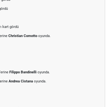
gördü
ı kart gördü
erine
Christian Comotto
oyunda.
Yerine
Filippo Bandinelli
oyunda.
Yerine
Andrea Cistana
oyunda.