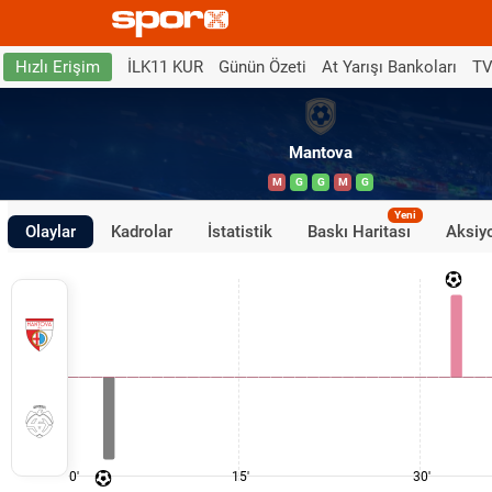
İLK11 KUR
Günün Özeti
At Yarışı Bankoları
TV
Hızlı Erişim
Mantova
M
G
G
M
G
Yeni
Olaylar
Kadrolar
İstatistik
Baskı Haritası
Aksiyo
0'
15'
30'