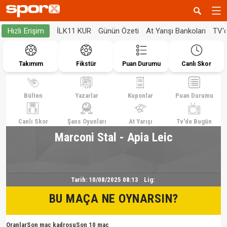
İLK11 KUR
Günün Özeti
At Yarışı Bankoları
TV'
Hızlı Erişim
Takımım
Fikstür
Puan Durumu
Canlı Skor
Bülten
Yazarlar
Kuponlar
Puan Durumu
Canlı Skor
Şans Oyunları
At Yarışı
Tv'de Bugün
Marconi Stal - Apia Leic
Tarih:
10/08/2025 08:13
Lig:
BU MAÇA NE OYNARSIN?
Oranlar
Son maç kadrosu
Son 10 maç