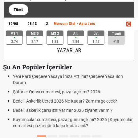
Tümü
10/08
08:13
2
Marconi Stal - Apia Leic
MS 1
MS 0
MS 2
Alt
Üst
Tümü
2.74
3.17
1.83
1.84
1.46
+18
YAZARLAR
Şu An Popüler İçerikler
Yeni Parti Çerçeve Yasaya İmza Attı mı? Çerçeve Yasa Son
Durum
Şöförler Odası cumartesi, pazar açık mı? 2026
Bedelli Askerlik Ücreti 2026 Ne Kadar? Zam mı gelecek?
Bedelli askerlik çarşı izni var mı? 2026 ziyaret var mı?
Kuyumcular cumartesi, pazar günü açık mı? 2026 | Kuyumcular
cumartesi-pazar günü kaça kadar açık?