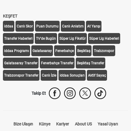
KEŞFET
iddaa
Canlı Skor
Puan Durumu
Canlı Anlatım
At Yarışı
Transfer Haberleri
TV'de Bugün
Süper Lig Fikstür
Süper Lig Haberleri
iddaa Programı
Galatasaray
Fenerbahçe
Beşiktaş
Trabzonspor
Galatasaray Transfer
Fenerbahçe Transfer
Beşiktaş Transfer
Trabzonspor Transfer
Canlı İzle
iddaa Sonuçları
Aktif Sayaç
Takip Et
Bize Ulaşın
Künye
Kariyer
About US
Yasal Uyarı