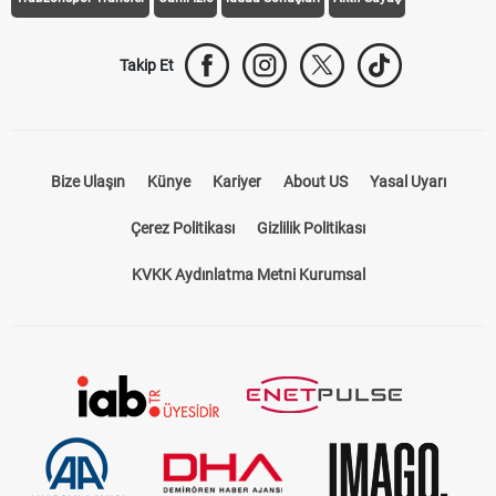
Trabzonspor Transfer
Canlı İzle
iddaa Sonuçları
Aktif Sayaç
Takip Et
Bize Ulaşın
Künye
Kariyer
About US
Yasal Uyarı
Çerez Politikası
Gizlilik Politikası
KVKK Aydınlatma Metni Kurumsal