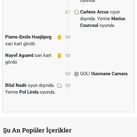
oyunda.
Carlens Arcus
oyun
81'
dışında. Yerine
Marius
Courcoul
oyunda.
Pierre-Emile Hoejbjerg
90'
sarı kart gördü
Nayef Aguerd
sarı kart
90'
gördü
GOL!
Ousmane Camara
90'
Bilal Nadir
oyun dışında.
90'
Yerine
Pol Lirola
oyunda.
Şu An Popüler İçerikler