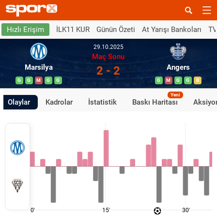
İLK11 KUR
Günün Özeti
At Yarışı Bankoları
TV
Hızlı Erişim
29.10.2025
Maç Sonu
Marsilya
Angers
2 - 2
G
G
M
G
G
G
M
G
G
B
Yeni
Olaylar
Kadrolar
İstatistik
Baskı Haritası
Aksiyon
0'
15'
30'