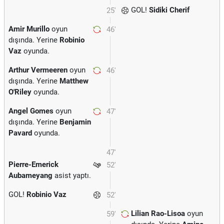
GOL!
Sidiki Cherif
25'
Amir Murillo
oyun
46'
dışında. Yerine
Robinio
Vaz
oyunda.
Arthur Vermeeren
oyun
46'
dışında. Yerine
Matthew
O'Riley
oyunda.
Angel Gomes
oyun
47'
dışında. Yerine
Benjamin
Pavard
oyunda.
47'
Pierre-Emerick
52'
Aubameyang
asist yaptı.
GOL!
Robinio Vaz
52'
Lilian Rao-Lisoa
oyun
59'