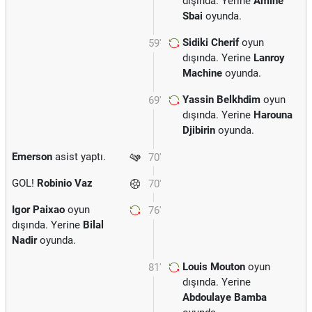
dışında. Yerine
Amine
Sbai
oyunda.
Sidiki Cherif
oyun
59'
dışında. Yerine
Lanroy
Machine
oyunda.
Yassin Belkhdim
oyun
69'
dışında. Yerine
Harouna
Djibirin
oyunda.
Emerson
asist yaptı.
70'
GOL!
Robinio Vaz
70'
Igor Paixao
oyun
76'
dışında. Yerine
Bilal
Nadir
oyunda.
Louis Mouton
oyun
81'
dışında. Yerine
Abdoulaye Bamba