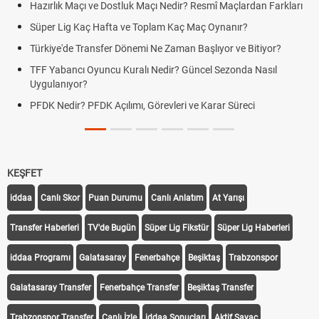
Maçı ve Dostluk Maçı Nedir? Resmî Maçlardan Farkları
Puan Durumu
g Kaç Hafta ve Toplam Kaç Maç Oynanır?
Skor Ne Dem
e Transfer Dönemi Ne Zaman Başlıyor ve Bitiyor?
Futbol Nasıl
ncı Oyuncu Kuralı Nedir? Güncel Sezonda Nasıl
Deplasman G
yor?
Uygulanıyor
r? PFDK Açılımı, Görevleri ve Karar Süreci
DGS Sonuçl
Tarihini Duy
KEŞFET
iddaa
Canlı Skor
Puan Durumu
Canlı Anlatım
At Yarışı
Transfer Haberleri
TV'de Bugün
Süper Lig Fikstür
Süper Lig Haberleri
iddaa Programı
Galatasaray
Fenerbahçe
Beşiktaş
Trabzonspor
Galatasaray Transfer
Fenerbahçe Transfer
Beşiktaş Transfer