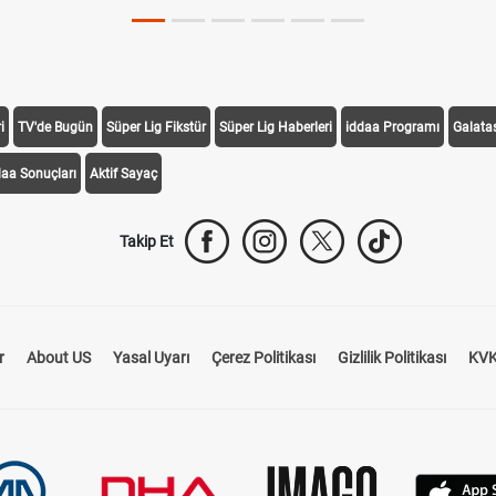
i
TV'de Bugün
Süper Lig Fikstür
Süper Lig Haberleri
iddaa Programı
Galata
daa Sonuçları
Aktif Sayaç
Takip Et
r
About US
Yasal Uyarı
Çerez Politikası
Gizlilik Politikası
KVK