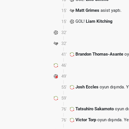
Matt Grimes
asist yaptı.
15'
GOL!
Liam Kitching
15'
32'
32'
Brandon Thomas-Asante
oy
41'
46'
49'
Josh Eccles
oyun dışında. 
55'
59'
Tatsuhiro Sakamoto
oyun dı
76'
Victor Torp
oyun dışında. Ye
76'