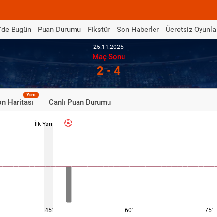
'de Bugün
Puan Durumu
Fikstür
Son Haberler
Ücretsiz Oyunla
25.11.2025
Maç Sonu
2 - 4
Yeni
n Haritası
Canlı Puan Durumu
İlk Yarı
45'
60'
75'