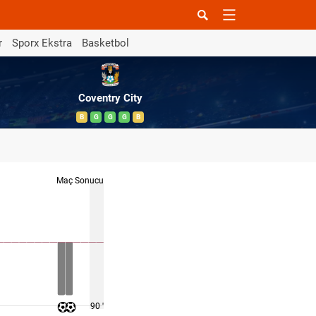
r
Sporx Ekstra
Basketbol
Coventry City
B
G
G
G
B
Maç Sonucu
90 '