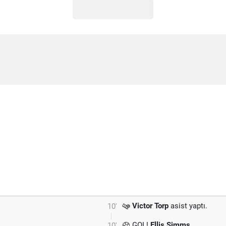
Victor Torp
asist yaptı.
10'
GOL!
Ellis Simms
10'