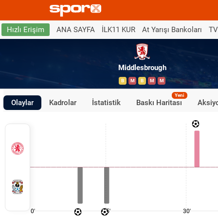
ANA SAYFA
İLK11 KUR
At Yarışı Bankoları
TV
Hızlı Erişim
Middlesbrough
B
M
B
M
M
Yeni
Olaylar
Kadrolar
İstatistik
Baskı Haritası
Aksiyo
0'
15'
30'