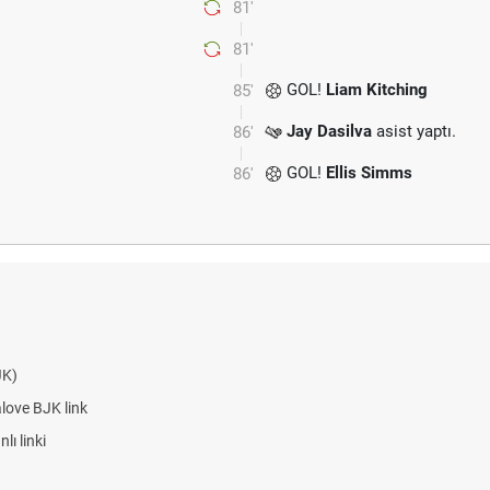
81'
81'
GOL!
Liam Kitching
85'
Jay Dasilva
asist yaptı.
86'
GOL!
Ellis Simms
86'
JK)
alove BJK link
ı linki