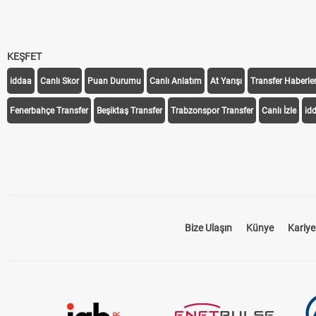
KEŞFET
iddaa
Canlı Skor
Puan Durumu
Canlı Anlatım
At Yarışı
Transfer Haberler
Fenerbahçe Transfer
Beşiktaş Transfer
Trabzonspor Transfer
Canlı İzle
id
Bize Ulaşın
Künye
Kariye