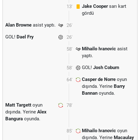
Jake Cooper
sarı kart
13'
gördü
Alan Browne
asist yaptı.
26'
GOL!
Dael Fry
26'
Mihailo Ivanovic
asist
58'
yaptı.
GOL!
Josh Coburn
58'
Casper de Norre
oyun
64'
dışında. Yerine
Barry
Bannan
oyunda.
Matt Targett
oyun
78'
dışında. Yerine
Alex
Bangura
oyunda.
Mihailo Ivanovic
oyun
85'
dışında. Yerine
Macaulay