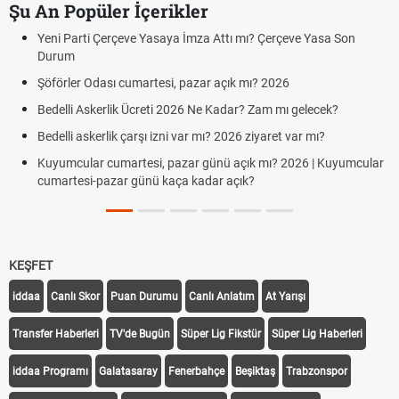
Şu An Popüler İçerikler
Yeni Parti Çerçeve Yasaya İmza Attı mı? Çerçeve Yasa Son
Durum
Şöförler Odası cumartesi, pazar açık mı? 2026
Bedelli Askerlik Ücreti 2026 Ne Kadar? Zam mı gelecek?
Bedelli askerlik çarşı izni var mı? 2026 ziyaret var mı?
Kuyumcular cumartesi, pazar günü açık mı? 2026 | Kuyumcular
cumartesi-pazar günü kaça kadar açık?
KEŞFET
iddaa
Canlı Skor
Puan Durumu
Canlı Anlatım
At Yarışı
Transfer Haberleri
TV'de Bugün
Süper Lig Fikstür
Süper Lig Haberleri
iddaa Programı
Galatasaray
Fenerbahçe
Beşiktaş
Trabzonspor