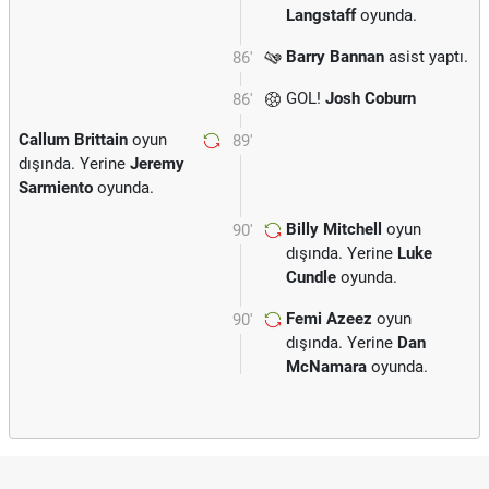
Langstaff
oyunda.
Barry Bannan
asist yaptı.
86'
GOL!
Josh Coburn
86'
Callum Brittain
oyun
89'
dışında. Yerine
Jeremy
Sarmiento
oyunda.
Billy Mitchell
oyun
90'
dışında. Yerine
Luke
Cundle
oyunda.
Femi Azeez
oyun
90'
dışında. Yerine
Dan
McNamara
oyunda.