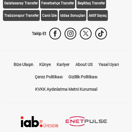
Galatasaray Transfer
Fenerbahçe Transfer
Beşiktaş Transfer
Trabzonspor Transfer
Canlı İzle
iddaa Sonuçları
Aktif Sayaç
Takip Et
Bize Ulaşın
Künye
Kariyer
About US
Yasal Uyarı
Çerez Politikası
Gizlilik Politikası
KVKK Aydınlatma Metni Kurumsal