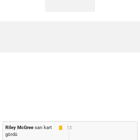
Riley McGree
sarı kart
13'
gördü