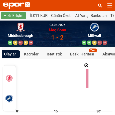
İLK11 KUR
Günün Özeti
At Yarışı Bankoları
TV
Hızlı Erişim
03.04.2026
Maç Sonu
Middlesbrough
Millwall
1 - 2
G
B
M
B
M
G
G
B
M
M
Yeni
Olaylar
Kadrolar
İstatistik
Baskı Haritası
Aksiyon
0'
15'
30'