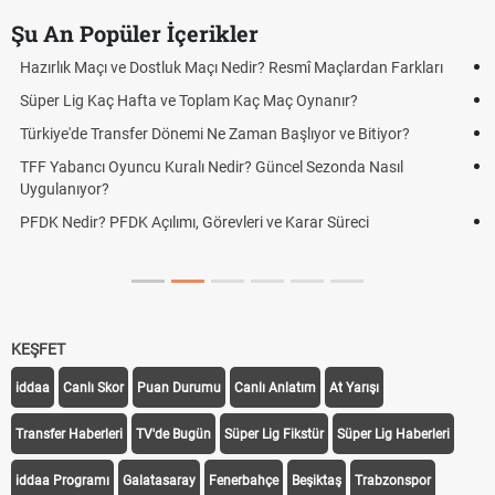
Şu An Popüler İçerikler
ir? Resmî Maçlardan Farkları
Puan Durumunda AG, OM ve Diğer Kıs
aç Maç Oynanır?
Skor Ne Demek? Sporda Skor ve Sonu
an Başlıyor ve Bitiyor?
Futbol Nasıl Oynanır? Temel Futbol Ku
 Güncel Sezonda Nasıl
Deplasman Golü Kuralı Nedir? Hangi
Uygulanıyor?
i ve Karar Süreci
DGS Sonuçları Ne Zaman Açıklanaca
Tarihini Duyurdu
KEŞFET
iddaa
Canlı Skor
Puan Durumu
Canlı Anlatım
At Yarışı
Transfer Haberleri
TV'de Bugün
Süper Lig Fikstür
Süper Lig Haberleri
iddaa Programı
Galatasaray
Fenerbahçe
Beşiktaş
Trabzonspor