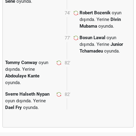
Sene
oyunda.
Robert Bozenik
oyun
74'
dışında. Yerine
Divin
Mubama
oyunda.
Bosun Lawal
oyun
77'
dışında. Yerine
Junior
Tchamadeu
oyunda.
Tommy Conway
oyun
82'
dışında. Yerine
Abdoulaye Kante
oyunda.
Sverre Halseth Nypan
82'
oyun dışında. Yerine
Dael Fry
oyunda.