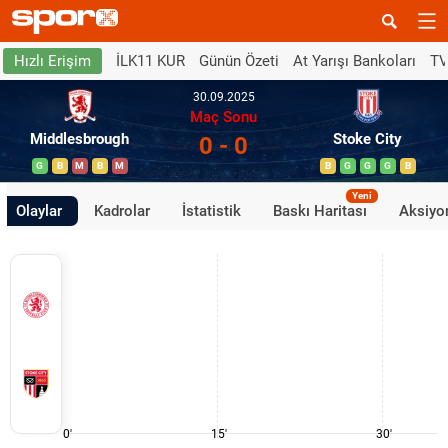
İLK11 KUR
Günün Özeti
At Yarışı Bankoları
TV
Hızlı Erişim
30.09.2025
Maç Sonu
Middlesbrough
Stoke City
0 - 0
G
B
M
B
M
B
G
G
G
B
Yeni
Olaylar
Kadrolar
İstatistik
Baskı Haritası
Aksiyon
0'
15'
30'