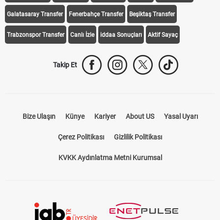
Galatasaray Transfer
Fenerbahçe Transfer
Beşiktaş Transfer
Trabzonspor Transfer
Canlı İzle
iddaa Sonuçları
Aktif Sayaç
Takip Et
Bize Ulaşın
Künye
Kariyer
About US
Yasal Uyarı
Çerez Politikası
Gizlilik Politikası
KVKK Aydınlatma Metni Kurumsal