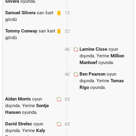
Silvera
oyunda.
Samuel Silvera
sarı kart
13'
gördü
Tommy Conway
sarı kart
32'
gördü
Lamine Cisse
oyun
46'
dışında. Yerine
Million
Manhoef
oyunda.
Ben Pearson
oyun
46'
dışında. Yerine
Tomas
Rigo
oyunda.
Aidan Morris
oyun
65'
dışında. Yerine
Sontje
Hansen
oyunda.
David Strelec
oyun
65'
dışında. Yerine
Kaly