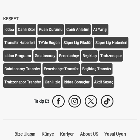
KEŞFET
iddaa
Canlı Skor
Puan Durumu
Canlı Anlatım
At Yarışı
Transfer Haberleri
TV'de Bugün
Süper Lig Fikstür
Süper Lig Haberleri
iddaa Programı
Galatasaray
Fenerbahçe
Beşiktaş
Trabzonspor
Galatasaray Transfer
Fenerbahçe Transfer
Beşiktaş Transfer
Trabzonspor Transfer
Canlı İzle
iddaa Sonuçları
Aktif Sayaç
Takip Et
Bize Ulaşın
Künye
Kariyer
About US
Yasal Uyarı