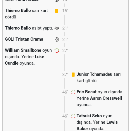
Thierno Ballo
sarı kart
15'
gördü
Thierno Ballo
asist yaptı.
21'
GOL!
Tristan Crama
21'
William Smallbone
oyun
27'
dışında. Yerine
Luke
Cundle
oyunda.
Junior Tchamadeu
sarı
37'
kart gördü
Eric Bocat
oyun dışında.
46'
Yerine
Aaron Cresswell
oyunda.
Tatsuki Seko
oyun
46'
dışında. Yerine
Lewis
Baker
oyunda.