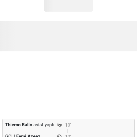
Thierno Ballo
asist yaptı.
10'
GOL!
Femi Azeez
10'