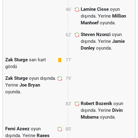
Lamine Cisse
oyun
46'
dışında. Yerine
Million
Manhoef
oyunda.
Steven Nzonzi
oyun
62'
dışında. Yerine
Jamie
Donley
oyunda.
Zak Sturge
sarı kart
77'
gördü
Zak Sturge
oyun dışında.
79'
Yerine
Joe Bryan
oyunda.
Robert Bozenik
oyun
83'
dışında. Yerine
Divin
Mubama
oyunda.
Femi Azeez
oyun
85'
dışında. Yerine
Raees