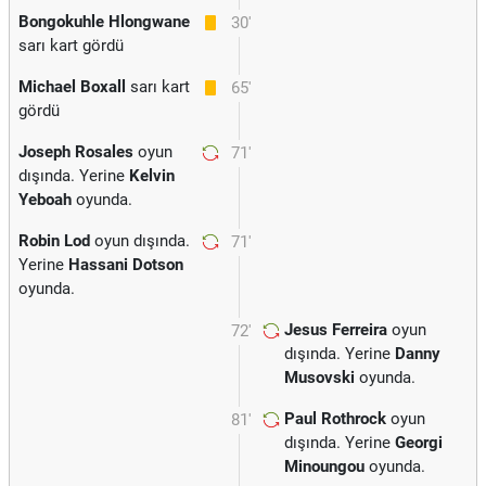
Bongokuhle Hlongwane
30'
sarı kart gördü
Michael Boxall
sarı kart
65'
gördü
Joseph Rosales
oyun
71'
dışında. Yerine
Kelvin
Yeboah
oyunda.
Robin Lod
oyun dışında.
71'
Yerine
Hassani Dotson
oyunda.
Jesus Ferreira
oyun
72'
dışında. Yerine
Danny
Musovski
oyunda.
Paul Rothrock
oyun
81'
dışında. Yerine
Georgi
Minoungou
oyunda.