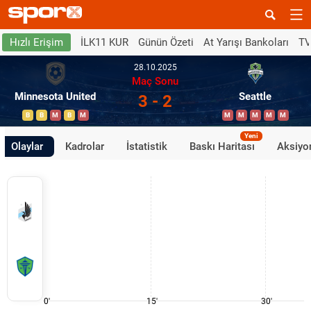
İLK11 KUR
Günün Özeti
At Yarışı Bankoları
TV
Hızlı Erişim
28.10.2025
Maç Sonu
Minnesota United
Seattle
3 - 2
B
B
M
B
M
M
M
M
M
M
Yeni
Olaylar
Kadrolar
İstatistik
Baskı Haritası
Aksiyon
0'
15'
30'