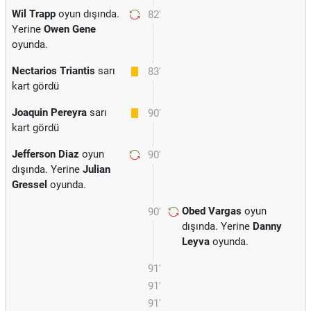
Wil Trapp
oyun dışında.
82'
Yerine
Owen Gene
oyunda.
Nectarios Triantis
sarı
83'
kart gördü
Joaquin Pereyra
sarı
90'
kart gördü
Jefferson Diaz
oyun
90'
dışında. Yerine
Julian
Gressel
oyunda.
Obed Vargas
oyun
90'
dışında. Yerine
Danny
Leyva
oyunda.
91'
91'
91'