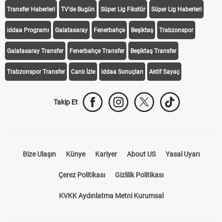
Transfer Haberleri
TV'de Bugün
Süper Lig Fikstür
Süper Lig Haberleri
iddaa Programı
Galatasaray
Fenerbahçe
Beşiktaş
Trabzonspor
Galatasaray Transfer
Fenerbahçe Transfer
Beşiktaş Transfer
Trabzonspor Transfer
Canlı İzle
iddaa Sonuçları
Aktif Sayaç
Takip Et
Bize Ulaşın
Künye
Kariyer
About US
Yasal Uyarı
Çerez Politikası
Gizlilik Politikası
KVKK Aydınlatma Metni Kurumsal