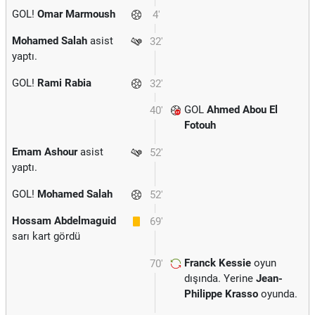
GOL!
Omar Marmoush
4'
Mohamed Salah
asist
32'
yaptı.
GOL!
Rami Rabia
32'
GOL
Ahmed Abou El
40'
Fotouh
Emam Ashour
asist
52'
yaptı.
GOL!
Mohamed Salah
52'
Hossam Abdelmaguid
69'
sarı kart gördü
Franck Kessie
oyun
70'
dışında. Yerine
Jean-
Philippe Krasso
oyunda.