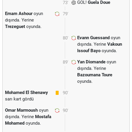
GOL!
Guela Doue
73'
Emam Ashour
oyun
79'
dışında. Yerine
Trezeguet
oyunda.
Evann Guessand
oyun
80'
dışında. Yerine
Vakoun
Issouf Bayo
oyunda.
Yan Diomande
oyun
89'
dışında. Yerine
Bazoumana Toure
oyunda.
Mohamed El Shenawy
90'
sarı kart gördü
Omar Marmoush
oyun
90'
dışında. Yerine
Mostafa
Mohamed
oyunda.