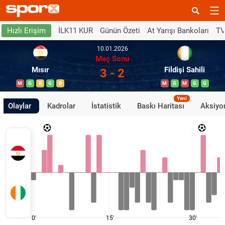
İLK11 KUR
Günün Özeti
At Yarışı Bankoları
TV
Hızlı Erişim
10.01.2026
Maç Sonu
Mısır
Fildişi Sahili
3 - 2
M
G
B
G
B
M
G
M
G
G
Yeni
Olaylar
Kadrolar
İstatistik
Baskı Haritası
Aksiyon
0'
15'
30'