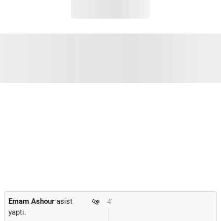
Emam Ashour
asist
4'
yaptı.