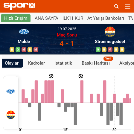
ANA SAYFA
İLK11 KUR
At Yarışı Bankoları
TV
Hızlı Erişim
19.07.2025
Maç Sonu
Molde
Stroemsgodset
4 - 1
B
G
M
B
M
G
B
M
B
B
Yeni
Olaylar
Kadrolar
İstatistik
Baskı Haritası
Aksiyon
0'
15'
30'