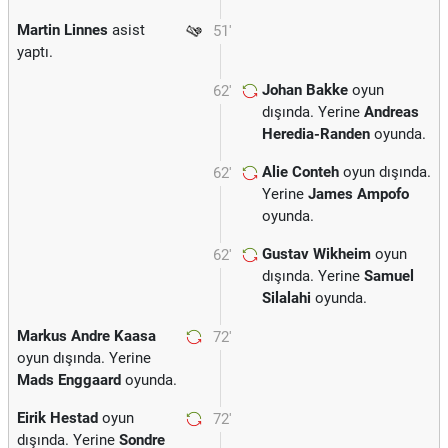
Martin Linnes
asist
51'
yaptı.
Johan Bakke
oyun
62'
dışında. Yerine
Andreas
Heredia-Randen
oyunda.
Alie Conteh
oyun dışında.
62'
Yerine
James Ampofo
oyunda.
Gustav Wikheim
oyun
62'
dışında. Yerine
Samuel
Silalahi
oyunda.
Markus Andre Kaasa
72'
oyun dışında. Yerine
Mads Enggaard
oyunda.
Eirik Hestad
oyun
72'
dışında. Yerine
Sondre