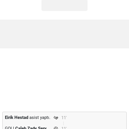
Eirik Hestad
asist yaptı.
11'
GOL!
Caleb Zady Sery
11'