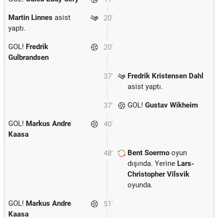
Martin Linnes
asist
20'
yaptı.
GOL!
Fredrik
20'
Gulbrandsen
Fredrik Kristensen Dahl
37'
asist yaptı.
GOL!
Gustav Wikheim
37'
GOL!
Markus Andre
40'
Kaasa
Bent Soermo
oyun
48'
dışında. Yerine
Lars-
Christopher Vilsvik
oyunda.
GOL!
Markus Andre
51'
Kaasa