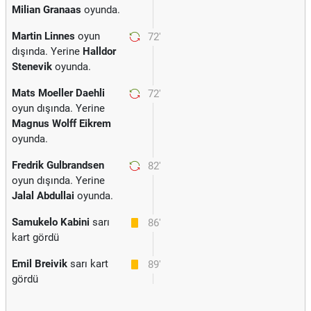
Milian Granaas
oyunda.
Martin Linnes
oyun
72'
dışında. Yerine
Halldor
Stenevik
oyunda.
Mats Moeller Daehli
72'
oyun dışında. Yerine
Magnus Wolff Eikrem
oyunda.
Fredrik Gulbrandsen
82'
oyun dışında. Yerine
Jalal Abdullai
oyunda.
Samukelo Kabini
sarı
86'
kart gördü
Emil Breivik
sarı kart
89'
gördü