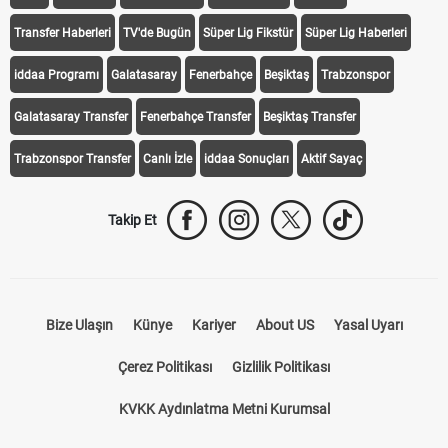
Transfer Haberleri
TV'de Bugün
Süper Lig Fikstür
Süper Lig Haberleri
iddaa Programı
Galatasaray
Fenerbahçe
Beşiktaş
Trabzonspor
Galatasaray Transfer
Fenerbahçe Transfer
Beşiktaş Transfer
Trabzonspor Transfer
Canlı İzle
iddaa Sonuçları
Aktif Sayaç
Takip Et
Bize Ulaşın
Künye
Kariyer
About US
Yasal Uyarı
Çerez Politikası
Gizlilik Politikası
KVKK Aydınlatma Metni Kurumsal