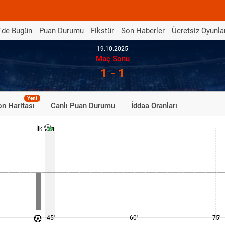
'de Bugün
Puan Durumu
Fikstür
Son Haberler
Ücretsiz Oyunla
19.10.2025
Maç Sonu
1 - 1
Yeni
n Haritası
Canlı Puan Durumu
İddaa Oranları
İlk Yarı
45'
60'
75'