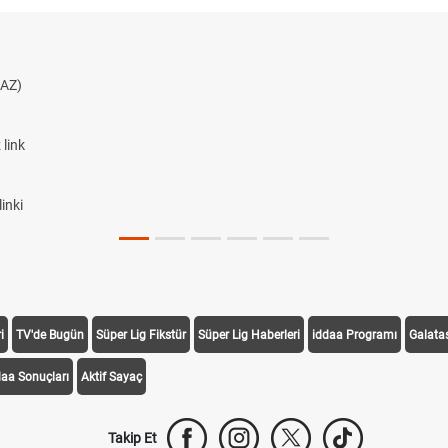
AZ)
link
inki
i
TV'de Bugün
Süper Lig Fikstür
Süper Lig Haberleri
iddaa Programı
Galata
daa Sonuçları
Aktif Sayaç
Takip Et