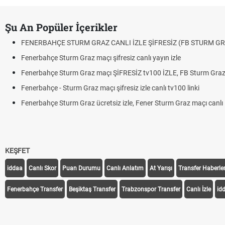
Şu An Popüler İçerikler
FENERBAHÇE STURM GRAZ CANLI İZLE ŞİFRESİZ (FB STURM GR
Fenerbahçe Sturm Graz maçı şifresiz canlı yayın izle
Fenerbahçe Sturm Graz maçı ŞİFRESİZ tv100 İZLE, FB Sturm Graz 
Fenerbahçe - Sturm Graz maçı şifresiz izle canlı tv100 linki
Fenerbahçe Sturm Graz ücretsiz izle, Fener Sturm Graz maçı canlı l
KEŞFET
iddaa
Canlı Skor
Puan Durumu
Canlı Anlatım
At Yarışı
Transfer Haberler
Fenerbahçe Transfer
Beşiktaş Transfer
Trabzonspor Transfer
Canlı İzle
id