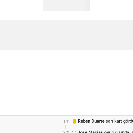
Ruben Duarte
sarı kart görd
14'
Jose Macias
oyun dışında. 
32'