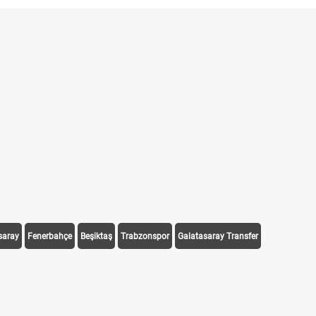
saray
Fenerbahçe
Beşiktaş
Trabzonspor
Galatasaray Transfer