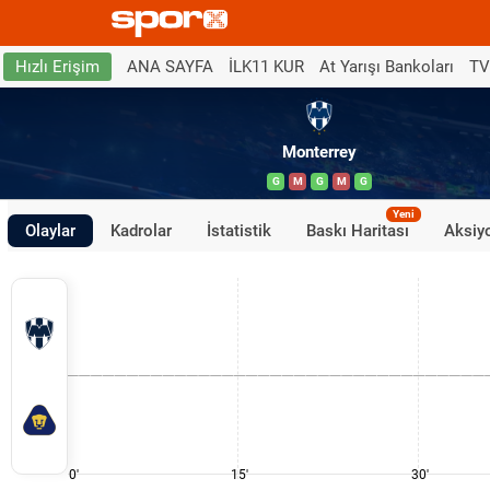
ANA SAYFA
İLK11 KUR
At Yarışı Bankoları
TV
Hızlı Erişim
Monterrey
G
M
G
M
G
Yeni
Olaylar
Kadrolar
İstatistik
Baskı Haritası
Aksiyo
0'
15'
30'