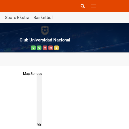
r
Sporx Ekstra
Basketbol
Club Universidad Nacional
G
G
M
M
B
Maç Sonucu
90 '