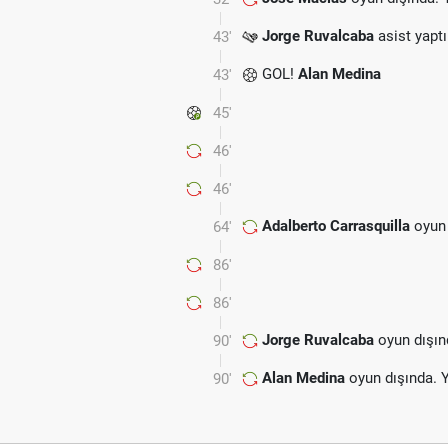
Jorge Ruvalcaba
asist yaptı
43'
GOL!
Alan Medina
43'
45'
46'
46'
Adalberto Carrasquilla
oyun 
64'
86'
86'
Jorge Ruvalcaba
oyun dışın
90'
Alan Medina
oyun dışında. 
90'