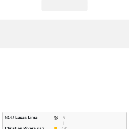
GOL!
Lucas Lima
5'
Christian Rivera
sarı
44'