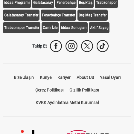
iddaa Programı
Galatasaray
Fenerbahçe
Beşiktaş
Trabzonspor
Galatasaray Transfer
Fenerbahçe Transfer
Beşiktaş Transfer
Trabzonspor Transfer
Canlı İzle
iddaa Sonuçları
Aktif Sayaç
Takip Et
Bize Ulaşın
Künye
Kariyer
About US
Yasal Uyarı
Çerez Politikası
Gizlilik Politikası
KVKK Aydınlatma Metni Kurumsal