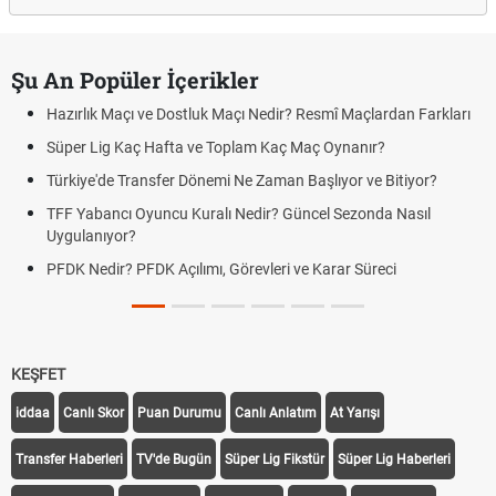
Şu An Popüler İçerikler
Hazırlık Maçı ve Dostluk Maçı Nedir? Resmî Maçlardan Farkları
Süper Lig Kaç Hafta ve Toplam Kaç Maç Oynanır?
Türkiye'de Transfer Dönemi Ne Zaman Başlıyor ve Bitiyor?
TFF Yabancı Oyuncu Kuralı Nedir? Güncel Sezonda Nasıl
Uygulanıyor?
PFDK Nedir? PFDK Açılımı, Görevleri ve Karar Süreci
KEŞFET
iddaa
Canlı Skor
Puan Durumu
Canlı Anlatım
At Yarışı
Transfer Haberleri
TV'de Bugün
Süper Lig Fikstür
Süper Lig Haberleri