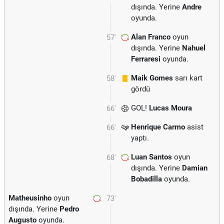
dışında. Yerine
Andre
oyunda.
Alan Franco
oyun
57'
dışında. Yerine
Nahuel
Ferraresi
oyunda.
Maik Gomes
sarı kart
58'
gördü
GOL!
Lucas Moura
66'
Henrique Carmo
asist
66'
yaptı.
Luan Santos
oyun
68'
dışında. Yerine
Damian
Bobadilla
oyunda.
Matheusinho
oyun
73'
dışında. Yerine
Pedro
Augusto
oyunda.