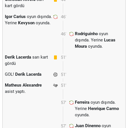
kart gördü
Igor Carius
oyun dışında.
46'
Yerine
Kevyson
oyunda.
Rodriguinho
oyun
46'
dışında. Yerine
Lucas
Moura
oyunda.
Derik Lacerda
sarı kart
51'
gördü
GOL!
Derik Lacerda
51'
Matheus Alexandre
51'
asist yaptı.
Ferreira
oyun dışında.
57'
Yerine
Henrique Carmo
oyunda.
Juan Dinenno
oyun
57'