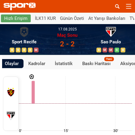
İLK11 KUR
Günün Özeti
At Yarışı Bankoları
TV
Hızlı Erişim
17.08.2025
Maç Sonu
Sport Recife
Sao Paulo
2 - 2
B
B
B
B
M
B
M
M
G
B
Yeni
Olaylar
Kadrolar
İstatistik
Baskı Haritası
Aksiyon
0'
15'
30'