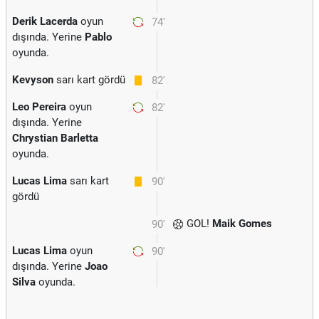
Derik Lacerda
oyun
74'
dışında. Yerine
Pablo
oyunda.
Kevyson
sarı kart gördü
82'
Leo Pereira
oyun
82'
dışında. Yerine
Chrystian Barletta
oyunda.
Lucas Lima
sarı kart
90'
gördü
GOL!
Maik Gomes
90'
Lucas Lima
oyun
90'
dışında. Yerine
Joao
Silva
oyunda.