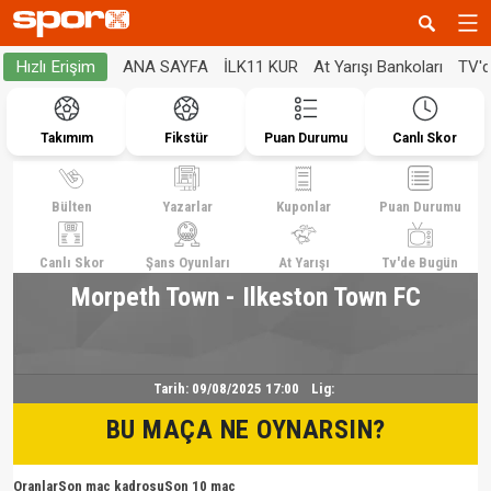
ANA SAYFA
İLK11 KUR
At Yarışı Bankoları
TV'
Hızlı Erişim
Takımım
Fikstür
Puan Durumu
Canlı Skor
Bülten
Yazarlar
Kuponlar
Puan Durumu
Canlı Skor
Şans Oyunları
At Yarışı
Tv'de Bugün
Morpeth Town - Ilkeston Town FC
Tarih:
09/08/2025 17:00
Lig:
BU MAÇA NE OYNARSIN?
Oranlar
Son maç kadrosu
Son 10 maç