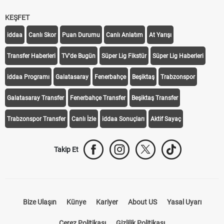
KEŞFET
iddaa
Canlı Skor
Puan Durumu
Canlı Anlatım
At Yarışı
Transfer Haberleri
TV'de Bugün
Süper Lig Fikstür
Süper Lig Haberleri
iddaa Programı
Galatasaray
Fenerbahçe
Beşiktaş
Trabzonspor
Galatasaray Transfer
Fenerbahçe Transfer
Beşiktaş Transfer
Trabzonspor Transfer
Canlı İzle
iddaa Sonuçları
Aktif Sayaç
Takip Et
Bize Ulaşın
Künye
Kariyer
About US
Yasal Uyarı
Çerez Politikası
Gizlilik Politikası