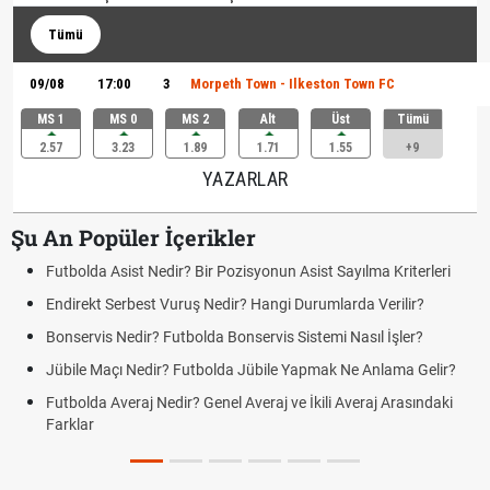
Tümü
09/08
17:00
3
Morpeth Town - Ilkeston Town FC
MS 1
MS 0
MS 2
Alt
Üst
Tümü
2.57
3.23
1.89
1.71
1.55
+9
YAZARLAR
Şu An Popüler İçerikler
Futbolda Asist Nedir? Bir Pozisyonun Asist Sayılma Kriterleri
Endirekt Serbest Vuruş Nedir? Hangi Durumlarda Verilir?
Bonservis Nedir? Futbolda Bonservis Sistemi Nasıl İşler?
Jübile Maçı Nedir? Futbolda Jübile Yapmak Ne Anlama Gelir?
Futbolda Averaj Nedir? Genel Averaj ve İkili Averaj Arasındaki
Farklar