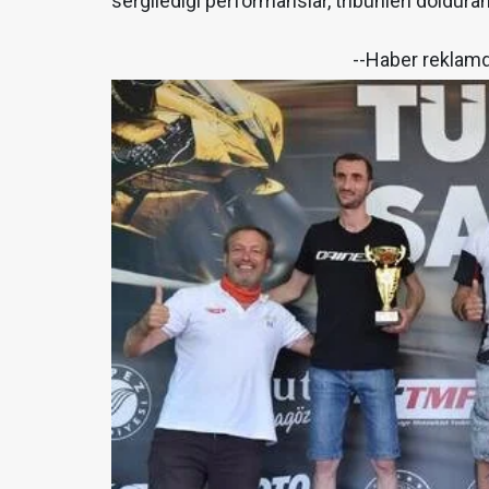
sergilediği performanslar, tribünleri dolduran
--Haber reklam