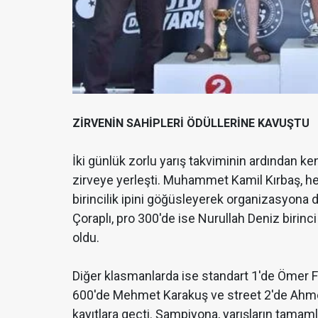
ZİRVENİN SAHİPLERİ ÖDÜLLERİNE KAVUŞTU
İki günlük zorlu yarış takviminin ardından ken
zirveye yerleşti. Muhammet Kamil Kırbaş, h
birincilik ipini göğüsleyerek organizasyona
Çoraplı, pro 300'de ise Nurullah Deniz birinc
oldu.
Diğer klasmanlarda ise standart 1'de Ömer F
600'de Mehmet Karakuş ve street 2'de Ahmet
kayıtlara geçti. Şampiyona, yarışların tam