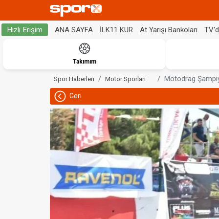
ANA SAYFA
İLK11 KUR
At Yarışı Bankoları
TV'
Hızlı Erişim
Takımım
Motodrag Şampiyon
Spor Haberleri
Motor Sporları
Geri