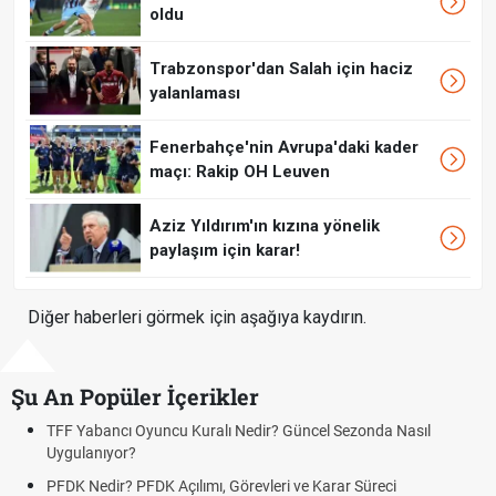
oldu
Trabzonspor'dan Salah için haciz
yalanlaması
Fenerbahçe'nin Avrupa'daki kader
maçı: Rakip OH Leuven
Aziz Yıldırım'ın kızına yönelik
paylaşım için karar!
Diğer haberleri görmek için aşağıya kaydırın.
Şu An Popüler İçerikler
TFF Yabancı Oyuncu Kuralı Nedir? Güncel Sezonda Nasıl
D
Uygulanıyor?
U
PFDK Nedir? PFDK Açılımı, Görevleri ve Karar Süreci
D