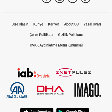
Takip Et
Bize Ulaşın
Künye
Kariyer
About US
Yasal Uyarı
Çerez Politikası
Gizlilik Politikası
KVKK Aydınlatma Metni Kurumsal