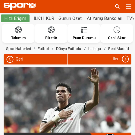
İLK11 KUR
Günün Özeti
At Yarışı Bankoları
TV'
Hızlı Erişim
Takımım
Fikstür
Puan Durumu
Canlı Skor
Spor Haberleri
Futbol
Dünya Futbolu
La Liga
Real Madrid
İleri
Geri