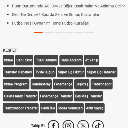
T
Puan Durumunda AG, OM ve Diğer Kısaltmalar Ne Anlama Gelir?
M
Skor Ne Demek? Sporda Skor ve Sonuç Kavramları
H
Futbol Nasıl Oynanır? Temel Futbol Kuralları
H
B
KEŞFET
iddaa
Canlı Skor
Puan Durumu
Canlı Anlatım
At Yarışı
Transfer Haberleri
TV'de Bugün
Süper Lig Fikstür
Süper Lig Haberleri
iddaa Programı
Galatasaray
Fenerbahçe
Beşiktaş
Trabzonspor
Galatasaray Transfer
Fenerbahçe Transfer
Beşiktaş Transfer
Trabzonspor Transfer
Canlı İzle
iddaa Sonuçları
Aktif Sayaç