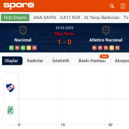
ANA SAYFA
İLK11 KUR
At Yarışı Bankoları
TV
Hızlı Erişim
29.05.2025
Maç Sonu
Nacional
Atletico Nacional
1 - 0
G
M
G
B
M
M
M
M
B
M
Yeni
Olaylar
Kadrolar
İstatistik
Baskı Haritası
Aksiyon
0'
15'
30'