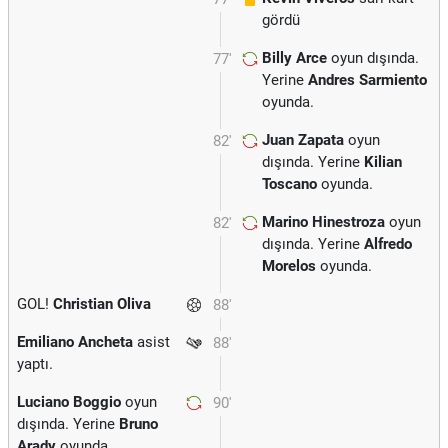
gördü
Billy Arce
oyun dışında.
77'
Yerine
Andres Sarmiento
oyunda.
Juan Zapata
oyun
82'
dışında. Yerine
Kilian
Toscano
oyunda.
Marino Hinestroza
oyun
82'
dışında. Yerine
Alfredo
Morelos
oyunda.
GOL!
Christian Oliva
88'
Emiliano Ancheta
asist
88'
yaptı.
Luciano Boggio
oyun
90'
dışında. Yerine
Bruno
Arady
oyunda.