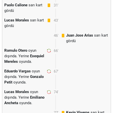
Paolo Calione
sarı kart
31'
gördü
Lucas Morales
sarı kart
43'
gördü
Juan Jose Arias
sarı kart
46'
gördü
Romulo Otero
oyun
66'
dışında. Yerine
Exequiel
Mereles
oyunda.
Eduardo Vargas
oyun
67'
dışında. Yerine
Gonzalo
Petit
oyunda.
Lucas Morales
oyun
74'
dışında. Yerine
Emiliano
Ancheta
oyunda.
Kevin Viveros
sarı kart
77'