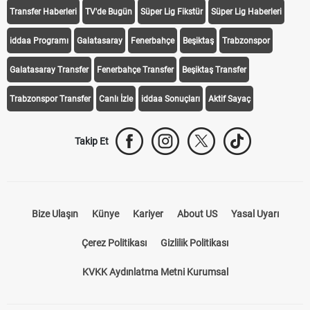
Transfer Haberleri
TV'de Bugün
Süper Lig Fikstür
Süper Lig Haberleri
iddaa Programı
Galatasaray
Fenerbahçe
Beşiktaş
Trabzonspor
Galatasaray Transfer
Fenerbahçe Transfer
Beşiktaş Transfer
Trabzonspor Transfer
Canlı İzle
iddaa Sonuçları
Aktif Sayaç
Takip Et
Bize Ulaşın
Künye
Kariyer
About US
Yasal Uyarı
Çerez Politikası
Gizlilik Politikası
KVKK Aydınlatma Metni Kurumsal