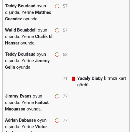
Teddy Bouriaud
oyun
57'
dışında. Yerine
Mattheo
Guendez
oyunda.
Walid Bouabdeli
oyun
57'
dışında. Yerine
Chafik El
Hansar
oyunda.
Teddy Bouriaud
oyun
58'
dışında. Yerine
Jeremy
Gelin
oyunda.
Yadaly Diaby
kırmızı kart
71'
gördü.
Jimmy Evans
oyun
77'
dışında. Yerine
Faitout
Maouassa
oyunda.
Adrian Dabasse
oyun
77'
dışında. Yerine
Victor