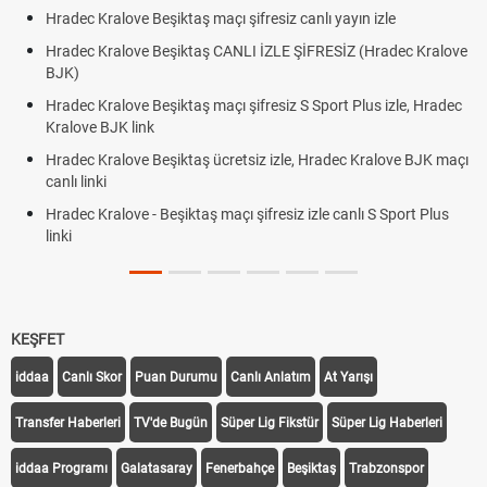
Hradec Kralove Beşiktaş maçı şifresiz canlı yayın izle
Hradec Kralove Beşiktaş CANLI İZLE ŞİFRESİZ (Hradec Kralove
BJK)
Hradec Kralove Beşiktaş maçı şifresiz S Sport Plus izle, Hradec
Kralove BJK link
Hradec Kralove Beşiktaş ücretsiz izle, Hradec Kralove BJK maçı
canlı linki
Hradec Kralove - Beşiktaş maçı şifresiz izle canlı S Sport Plus
linki
KEŞFET
iddaa
Canlı Skor
Puan Durumu
Canlı Anlatım
At Yarışı
Transfer Haberleri
TV'de Bugün
Süper Lig Fikstür
Süper Lig Haberleri
iddaa Programı
Galatasaray
Fenerbahçe
Beşiktaş
Trabzonspor