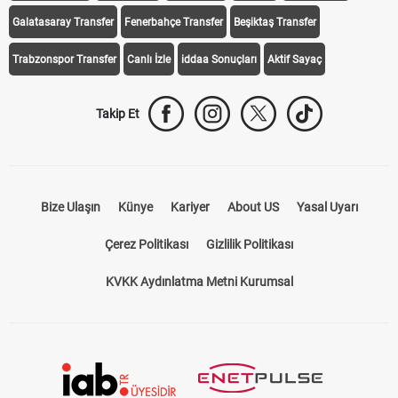
Galatasaray Transfer
Fenerbahçe Transfer
Beşiktaş Transfer
Trabzonspor Transfer
Canlı İzle
iddaa Sonuçları
Aktif Sayaç
Takip Et
Bize Ulaşın
Künye
Kariyer
About US
Yasal Uyarı
Çerez Politikası
Gizlilik Politikası
KVKK Aydınlatma Metni Kurumsal