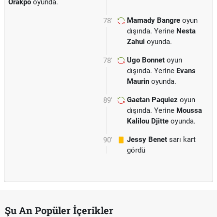
Orakpo
oyunda.
Mamady Bangre
oyun
78'
dışında. Yerine
Nesta
Zahui
oyunda.
Ugo Bonnet
oyun
78'
dışında. Yerine
Evans
Maurin
oyunda.
Gaetan Paquiez
oyun
89'
dışında. Yerine
Moussa
Kalilou Djitte
oyunda.
Jessy Benet
sarı kart
90'
gördü
Şu An Popüler İçerikler