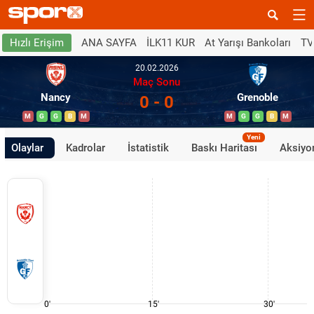
ANA SAYFA
İLK11 KUR
At Yarışı Bankoları
TV
Hızlı Erişim
20.02.2026
Maç Sonu
Nancy
Grenoble
0 - 0
M
G
G
B
M
M
G
G
B
M
Yeni
Olaylar
Kadrolar
İstatistik
Baskı Haritası
Aksiyon
0'
15'
30'